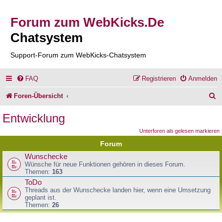
Forum zum WebKicks.De
Chatsystem
Support-Forum zum WebKicks-Chatsystem
FAQ
Registrieren
Anmelden
S
Foren-Übersicht
u
Entwicklung
c
Unterforen als gelesen markieren
h
Forum
e
Wunschecke
Wünsche für neue Funktionen gehören in dieses Forum.
Themen:
163
ToDo
Threads aus der Wunschecke landen hier, wenn eine Umsetzung
geplant ist.
Themen:
26