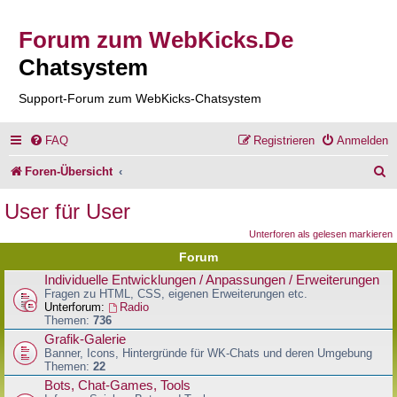
Forum zum WebKicks.De
Chatsystem
Support-Forum zum WebKicks-Chatsystem
FAQ
Registrieren
Anmelden
S
Foren-Übersicht
u
User für User
c
Unterforen als gelesen markieren
h
Forum
e
Individuelle Entwicklungen / Anpassungen / Erweiterungen
Fragen zu HTML, CSS, eigenen Erweiterungen etc.
Unterforum:
Radio
Themen:
736
Grafik-Galerie
Banner, Icons, Hintergründe für WK-Chats und deren Umgebung
Themen:
22
Bots, Chat-Games, Tools