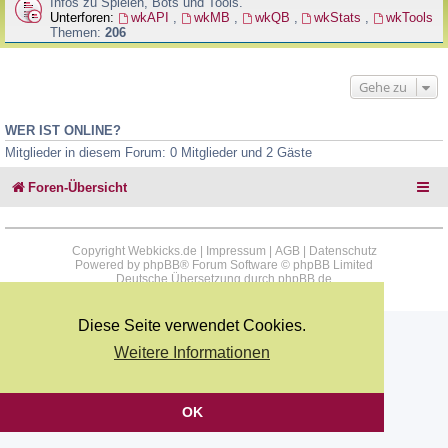
Infos zu Spielen, Bots und Tools.
Unterforen:
wkAPI
,
wkMB
,
wkQB
,
wkStats
,
wkTools
Themen:
206
Gehe zu
WER IST ONLINE?
Mitglieder in diesem Forum: 0 Mitglieder und 2 Gäste
Foren-Übersicht
Copyright Webkicks.de |
Impressum
|
AGB
|
Datenschutz
Powered by
phpBB
® Forum Software © phpBB Limited
Deutsche Übersetzung durch
phpBB.de
Diese Seite verwendet Cookies.
Weitere Informationen
OK