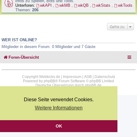
Infos zu Spielen, Bots und Tools.
Unterforen:
wkAPI
,
wkMB
,
wkQB
,
wkStats
,
wkTools
Themen:
206
Gehe zu
WER IST ONLINE?
Mitglieder in diesem Forum: 0 Mitglieder und 7 Gäste
Foren-Übersicht
Copyright Webkicks.de |
Impressum
|
AGB
|
Datenschutz
Powered by
phpBB
® Forum Software © phpBB Limited
Deutsche Übersetzung durch
phpBB.de
Diese Seite verwendet Cookies.
Weitere Informationen
OK