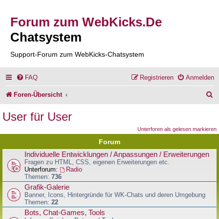
Forum zum WebKicks.De
Chatsystem
Support-Forum zum WebKicks-Chatsystem
FAQ
Registrieren
Anmelden
S
Foren-Übersicht
u
User für User
c
Unterforen als gelesen markieren
h
Forum
e
Individuelle Entwicklungen / Anpassungen / Erweiterungen
Fragen zu HTML, CSS, eigenen Erweiterungen etc.
Unterforum:
Radio
Themen:
736
Grafik-Galerie
Banner, Icons, Hintergründe für WK-Chats und deren Umgebung
Themen:
22
Bots, Chat-Games, Tools