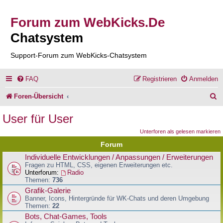
Forum zum WebKicks.De
Chatsystem
Support-Forum zum WebKicks-Chatsystem
FAQ
Registrieren
Anmelden
S
Foren-Übersicht
u
User für User
c
Unterforen als gelesen markieren
h
Forum
e
Individuelle Entwicklungen / Anpassungen / Erweiterungen
Fragen zu HTML, CSS, eigenen Erweiterungen etc.
Unterforum:
Radio
Themen:
736
Grafik-Galerie
Banner, Icons, Hintergründe für WK-Chats und deren Umgebung
Themen:
22
Bots, Chat-Games, Tools