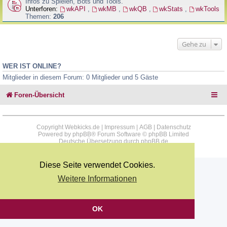
Infos zu Spielen, Bots und Tools.
Unterforen:
wkAPI
,
wkMB
,
wkQB
,
wkStats
,
wkTools
Themen:
206
Gehe zu
WER IST ONLINE?
Mitglieder in diesem Forum: 0 Mitglieder und 5 Gäste
Foren-Übersicht
Copyright Webkicks.de |
Impressum
|
AGB
|
Datenschutz
Powered by
phpBB
® Forum Software © phpBB Limited
Deutsche Übersetzung durch
phpBB.de
Diese Seite verwendet Cookies.
Weitere Informationen
OK