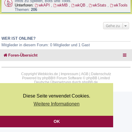
Infos zu Spielen, Bots und Tools.
Unterforen:
wkAPI
,
wkMB
,
wkQB
,
wkStats
,
wkTools
Themen:
206
Gehe zu
WER IST ONLINE?
Mitglieder in diesem Forum: 0 Mitglieder und 1 Gast
Foren-Übersicht
Copyright Webkicks.de |
Impressum
|
AGB
|
Datenschutz
Powered by
phpBB
® Forum Software © phpBB Limited
Deutsche Übersetzung durch
phpBB.de
Diese Seite verwendet Cookies.
Weitere Informationen
OK