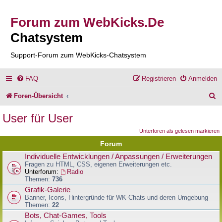
Forum zum WebKicks.De
Chatsystem
Support-Forum zum WebKicks-Chatsystem
FAQ
Registrieren
Anmelden
S
Foren-Übersicht
u
User für User
c
Unterforen als gelesen markieren
h
Forum
e
Individuelle Entwicklungen / Anpassungen / Erweiterungen
Fragen zu HTML, CSS, eigenen Erweiterungen etc.
Unterforum:
Radio
Themen:
736
Grafik-Galerie
Banner, Icons, Hintergründe für WK-Chats und deren Umgebung
Themen:
22
Bots, Chat-Games, Tools