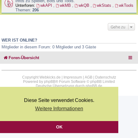
Infos zu Spielen, Bots und Tools.
Unterforen:
wkAPI
,
wkMB
,
wkQB
,
wkStats
,
wkTools
Themen:
206
Gehe zu
WER IST ONLINE?
Mitglieder in diesem Forum: 0 Mitglieder und 3 Gäste
Foren-Übersicht
Copyright Webkicks.de |
Impressum
|
AGB
|
Datenschutz
Powered by
phpBB
® Forum Software © phpBB Limited
Deutsche Übersetzung durch
phpBB.de
Diese Seite verwendet Cookies.
Weitere Informationen
OK