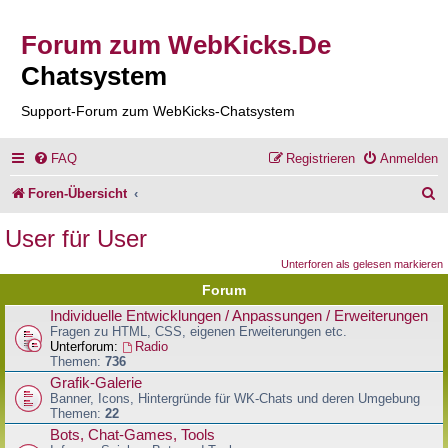
Forum zum WebKicks.De
Chatsystem
Support-Forum zum WebKicks-Chatsystem
FAQ
Registrieren
Anmelden
S
Foren-Übersicht
u
User für User
c
Unterforen als gelesen markieren
h
Forum
e
Individuelle Entwicklungen / Anpassungen / Erweiterungen
Fragen zu HTML, CSS, eigenen Erweiterungen etc.
Unterforum:
Radio
Themen:
736
Grafik-Galerie
Banner, Icons, Hintergründe für WK-Chats und deren Umgebung
Themen:
22
Bots, Chat-Games, Tools