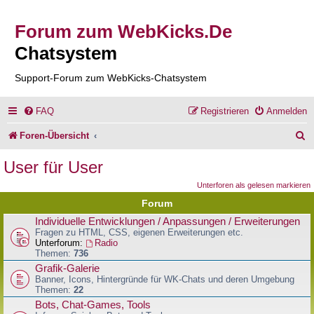
Forum zum WebKicks.De
Chatsystem
Support-Forum zum WebKicks-Chatsystem
FAQ
Registrieren
Anmelden
S
Foren-Übersicht
u
User für User
c
Unterforen als gelesen markieren
h
Forum
e
Individuelle Entwicklungen / Anpassungen / Erweiterungen
Fragen zu HTML, CSS, eigenen Erweiterungen etc.
Unterforum:
Radio
Themen:
736
Grafik-Galerie
Banner, Icons, Hintergründe für WK-Chats und deren Umgebung
Themen:
22
Bots, Chat-Games, Tools