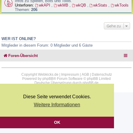
Infos zu Spielen, Bots und Tools.
Unterforen:
wkAPI
,
wkMB
,
wkQB
,
wkStats
,
wkTools
Themen:
206
Gehe zu
WER IST ONLINE?
Mitglieder in diesem Forum: 0 Mitglieder und 6 Gäste
Foren-Übersicht
Copyright Webkicks.de |
Impressum
|
AGB
|
Datenschutz
Powered by
phpBB
® Forum Software © phpBB Limited
Deutsche Übersetzung durch
phpBB.de
Diese Seite verwendet Cookies.
Weitere Informationen
OK