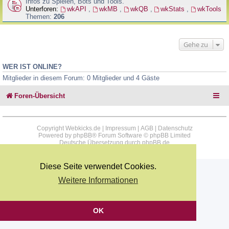
Infos zu Spielen, Bots und Tools.
Unterforen:
wkAPI
,
wkMB
,
wkQB
,
wkStats
,
wkTools
Themen:
206
Gehe zu
WER IST ONLINE?
Mitglieder in diesem Forum: 0 Mitglieder und 4 Gäste
Foren-Übersicht
Copyright Webkicks.de |
Impressum
|
AGB
|
Datenschutz
Powered by
phpBB
® Forum Software © phpBB Limited
Deutsche Übersetzung durch
phpBB.de
Diese Seite verwendet Cookies.
Weitere Informationen
OK