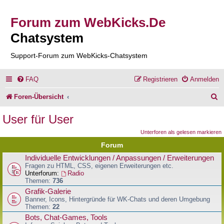
Forum zum WebKicks.De
Chatsystem
Support-Forum zum WebKicks-Chatsystem
FAQ
Registrieren
Anmelden
S
Foren-Übersicht
u
User für User
c
Unterforen als gelesen markieren
h
Forum
e
Individuelle Entwicklungen / Anpassungen / Erweiterungen
Fragen zu HTML, CSS, eigenen Erweiterungen etc.
Unterforum:
Radio
Themen:
736
Grafik-Galerie
Banner, Icons, Hintergründe für WK-Chats und deren Umgebung
Themen:
22
Bots, Chat-Games, Tools