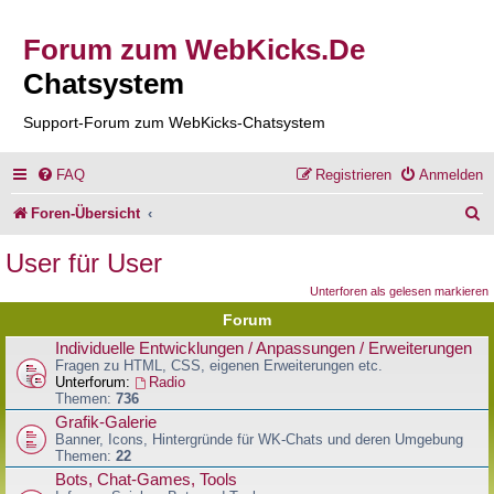
Forum zum WebKicks.De
Chatsystem
Support-Forum zum WebKicks-Chatsystem
FAQ
Registrieren
Anmelden
S
Foren-Übersicht
u
User für User
c
Unterforen als gelesen markieren
h
Forum
e
Individuelle Entwicklungen / Anpassungen / Erweiterungen
Fragen zu HTML, CSS, eigenen Erweiterungen etc.
Unterforum:
Radio
Themen:
736
Grafik-Galerie
Banner, Icons, Hintergründe für WK-Chats und deren Umgebung
Themen:
22
Bots, Chat-Games, Tools