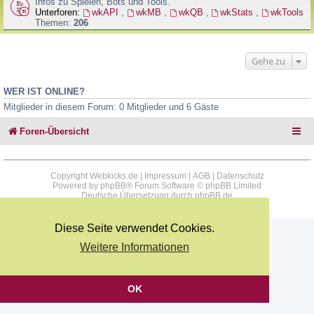
Infos zu Spielen, Bots und Tools.
Unterforen:
wkAPI
,
wkMB
,
wkQB
,
wkStats
,
wkTools
Themen:
206
Gehe zu
WER IST ONLINE?
Mitglieder in diesem Forum: 0 Mitglieder und 6 Gäste
Foren-Übersicht
Copyright Webkicks.de |
Impressum
|
AGB
|
Datenschutz
Powered by
phpBB
® Forum Software © phpBB Limited
Deutsche Übersetzung durch
phpBB.de
Diese Seite verwendet Cookies.
Weitere Informationen
OK