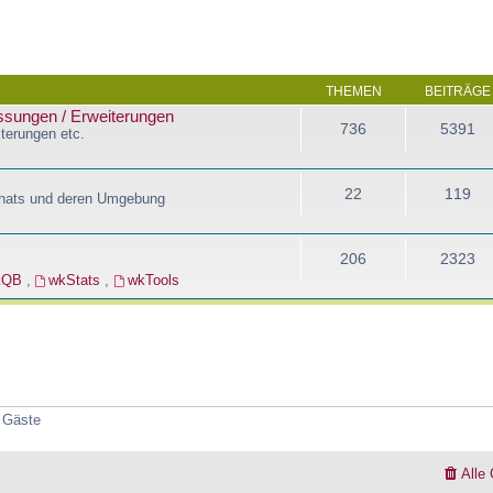
THEMEN
BEITRÄGE
assungen / Erweiterungen
736
5391
terungen etc.
22
119
Chats und deren Umgebung
206
2323
kQB
,
wkStats
,
wkTools
5 Gäste
Alle