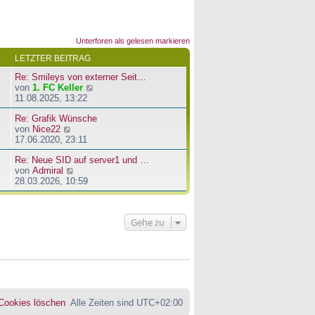
Unterforen als gelesen markieren
LETZTER BEITRAG
Re: Smileys von externer Seit…
N
von
1. FC Keller
e
11.08.2025, 13:22
u
Re: Grafik Wünsche
e
N
von
Nice22
s
e
17.06.2020, 23:11
t
u
e
Re: Neue SID auf server1 und …
e
r
N
von
Admiral
s
B
e
28.03.2026, 10:59
t
e
u
e
i
e
r
t
s
B
r
Gehe zu
t
e
a
e
i
g
r
t
B
r
e
a
i
g
t
r
 Cookies löschen
Alle Zeiten sind
UTC+02:00
a