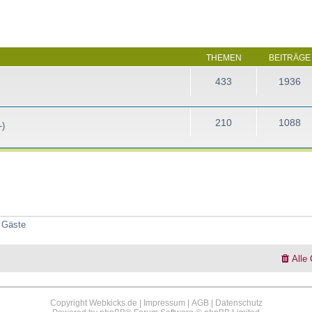
THEMEN
BEITRÄGE
433
1936
210
1088
-)
7 Gäste
Alle
Copyright Webkicks.de |
Impressum
|
AGB
|
Datenschutz