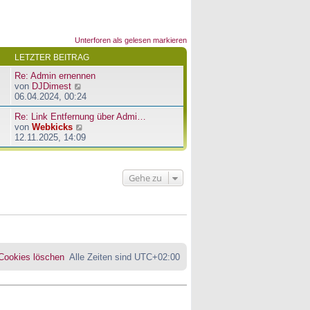
Unterforen als gelesen markieren
LETZTER BEITRAG
Re: Admin ernennen
N
von
DJDimest
e
06.04.2024, 00:24
u
Re: Link Entfernung über Admi…
e
N
von
Webkicks
s
e
12.11.2025, 14:09
t
u
e
e
r
s
B
Gehe zu
t
e
e
i
r
t
B
r
e
a
i
g
t
r
 Cookies löschen
Alle Zeiten sind
UTC+02:00
a
g