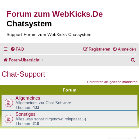
Forum zum WebKicks.De
Chatsystem
Support-Forum zum WebKicks-Chatsystem
FAQ
Registrieren
Anmelden
S
Foren-Übersicht
u
Chat-Support
c
Unterforen als gelesen markieren
h
Forum
e
Allgemeines
Allgemeines zur Chat-Software.
Themen:
433
Sonstiges
Alles was sonst nirgendwo reinpasst ;-)
Themen:
210