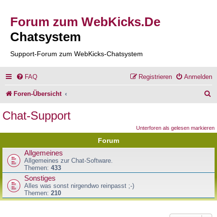
Forum zum WebKicks.De
Chatsystem
Support-Forum zum WebKicks-Chatsystem
FAQ
Registrieren
Anmelden
S
Foren-Übersicht
u
Chat-Support
c
Unterforen als gelesen markieren
h
Forum
e
Allgemeines
Allgemeines zur Chat-Software.
Themen:
433
Sonstiges
Alles was sonst nirgendwo reinpasst ;-)
Themen:
210