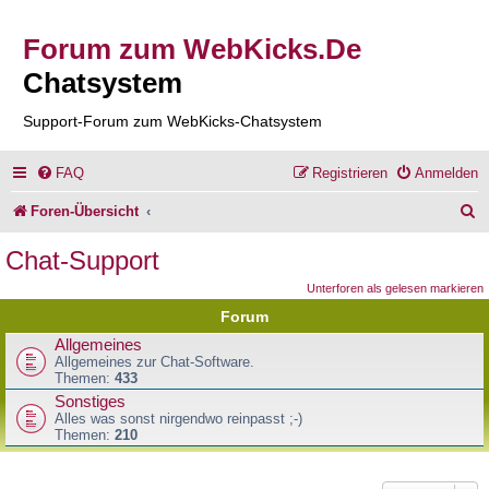
Forum zum WebKicks.De
Chatsystem
Support-Forum zum WebKicks-Chatsystem
FAQ
Registrieren
Anmelden
S
Foren-Übersicht
u
Chat-Support
c
Unterforen als gelesen markieren
h
Forum
e
Allgemeines
Allgemeines zur Chat-Software.
Themen:
433
Sonstiges
Alles was sonst nirgendwo reinpasst ;-)
Themen:
210