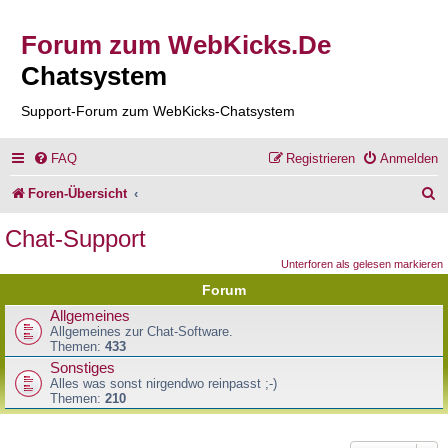
Forum zum WebKicks.De
Chatsystem
Support-Forum zum WebKicks-Chatsystem
FAQ
Registrieren
Anmelden
S
Foren-Übersicht
u
Chat-Support
c
Unterforen als gelesen markieren
h
Forum
e
Allgemeines
Allgemeines zur Chat-Software.
Themen:
433
Sonstiges
Alles was sonst nirgendwo reinpasst ;-)
Themen:
210