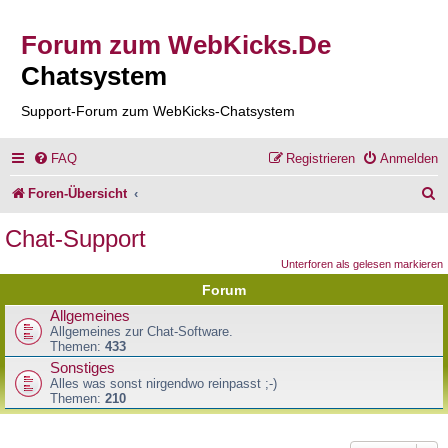
Forum zum WebKicks.De
Chatsystem
Support-Forum zum WebKicks-Chatsystem
FAQ
Registrieren
Anmelden
S
Foren-Übersicht
u
Chat-Support
c
Unterforen als gelesen markieren
h
Forum
e
Allgemeines
Allgemeines zur Chat-Software.
Themen:
433
Sonstiges
Alles was sonst nirgendwo reinpasst ;-)
Themen:
210