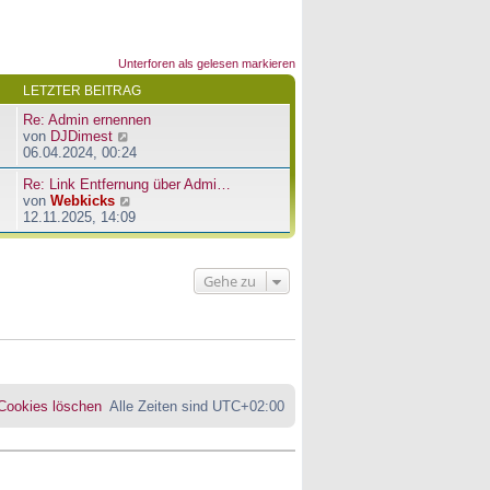
Unterforen als gelesen markieren
LETZTER BEITRAG
Re: Admin ernennen
N
von
DJDimest
e
06.04.2024, 00:24
u
Re: Link Entfernung über Admi…
e
N
von
Webkicks
s
e
12.11.2025, 14:09
t
u
e
e
r
s
B
Gehe zu
t
e
e
i
r
t
B
r
e
a
i
g
t
r
 Cookies löschen
Alle Zeiten sind
UTC+02:00
a
g