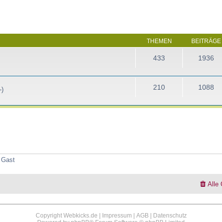
THEMEN
BEITRÄGE
433
1936
210
1088
-)
1 Gast
Alle
Copyright Webkicks.de |
Impressum
|
AGB
|
Datenschutz