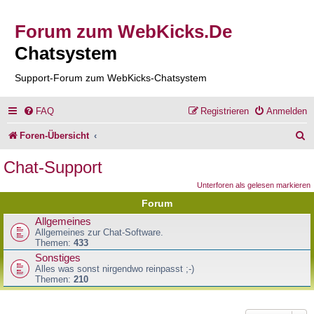
Forum zum WebKicks.De
Chatsystem
Support-Forum zum WebKicks-Chatsystem
FAQ
Registrieren
Anmelden
S
Foren-Übersicht
u
Chat-Support
c
Unterforen als gelesen markieren
h
Forum
e
Allgemeines
Allgemeines zur Chat-Software.
Themen:
433
Sonstiges
Alles was sonst nirgendwo reinpasst ;-)
Themen:
210