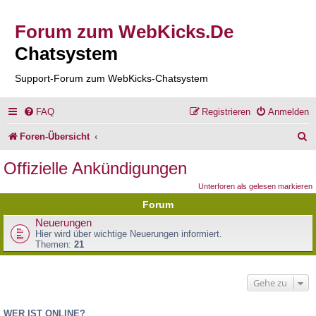
Forum zum WebKicks.De
Chatsystem
Support-Forum zum WebKicks-Chatsystem
FAQ
Registrieren
Anmelden
S
Foren-Übersicht
u
Offizielle Ankündigungen
c
Unterforen als gelesen markieren
h
Forum
e
Neuerungen
Hier wird über wichtige Neuerungen informiert.
Themen:
21
Gehe zu
WER IST ONLINE?