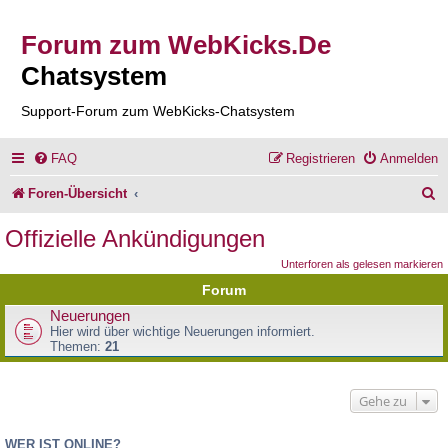
Forum zum WebKicks.De
Chatsystem
Support-Forum zum WebKicks-Chatsystem
FAQ
Registrieren
Anmelden
S
Foren-Übersicht
u
Offizielle Ankündigungen
c
Unterforen als gelesen markieren
h
Forum
e
Neuerungen
Hier wird über wichtige Neuerungen informiert.
Themen:
21
Gehe zu
WER IST ONLINE?