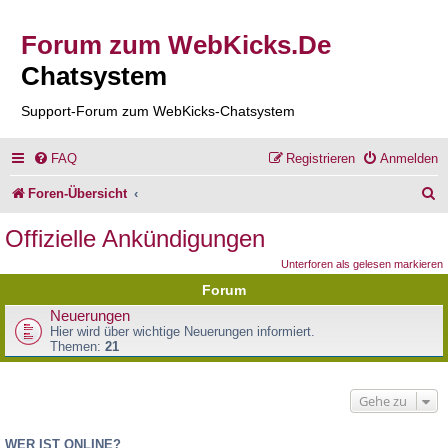
Forum zum WebKicks.De
Chatsystem
Support-Forum zum WebKicks-Chatsystem
FAQ
Registrieren
Anmelden
S
Foren-Übersicht
u
Offizielle Ankündigungen
c
Unterforen als gelesen markieren
h
Forum
e
Neuerungen
Hier wird über wichtige Neuerungen informiert.
Themen:
21
Gehe zu
WER IST ONLINE?