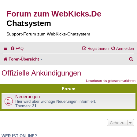
Forum zum WebKicks.De
Chatsystem
Support-Forum zum WebKicks-Chatsystem
FAQ
Registrieren
Anmelden
S
Foren-Übersicht
u
Offizielle Ankündigungen
c
Unterforen als gelesen markieren
h
Forum
e
Neuerungen
Hier wird über wichtige Neuerungen informiert.
Themen:
21
Gehe zu
WER IST ONLINE?