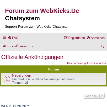
Forum zum WebKicks.De
Chatsystem
Support-Forum zum WebKicks-Chatsystem
FAQ
Registrieren
Anmelden
S
Foren-Übersicht
u
Offizielle Ankündigungen
c
Unterforen als gelesen markieren
h
Forum
e
Neuerungen
Hier wird über wichtige Neuerungen informiert.
Themen:
21
Gehe zu
WER IST ONLINE?