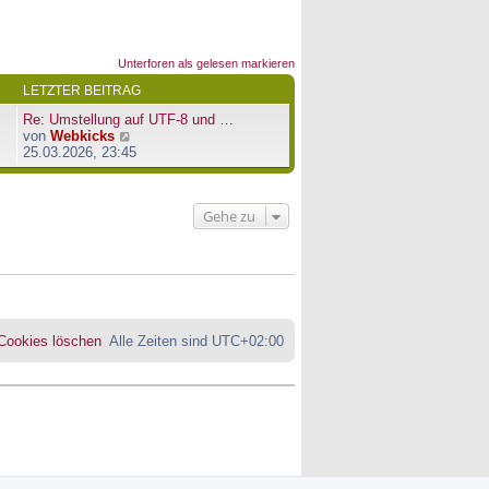
Unterforen als gelesen markieren
LETZTER BEITRAG
Re: Umstellung auf UTF-8 und …
N
von
Webkicks
e
25.03.2026, 23:45
u
e
s
Gehe zu
t
e
r
B
e
i
t
r
 Cookies löschen
Alle Zeiten sind
UTC+02:00
a
g