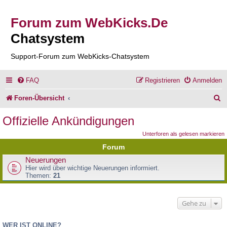
Forum zum WebKicks.De
Chatsystem
Support-Forum zum WebKicks-Chatsystem
FAQ
Registrieren
Anmelden
S
Foren-Übersicht
u
Offizielle Ankündigungen
c
Unterforen als gelesen markieren
h
Forum
e
Neuerungen
Hier wird über wichtige Neuerungen informiert.
Themen:
21
Gehe zu
WER IST ONLINE?