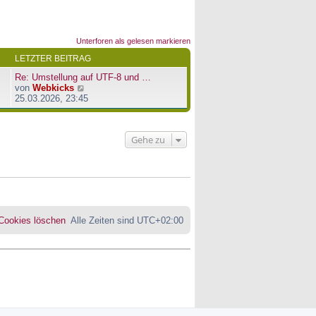
Unterforen als gelesen markieren
LETZTER BEITRAG
Re: Umstellung auf UTF-8 und …
N
von
Webkicks
e
25.03.2026, 23:45
u
e
s
Gehe zu
t
e
r
B
e
i
t
r
 Cookies löschen
Alle Zeiten sind
UTC+02:00
a
g