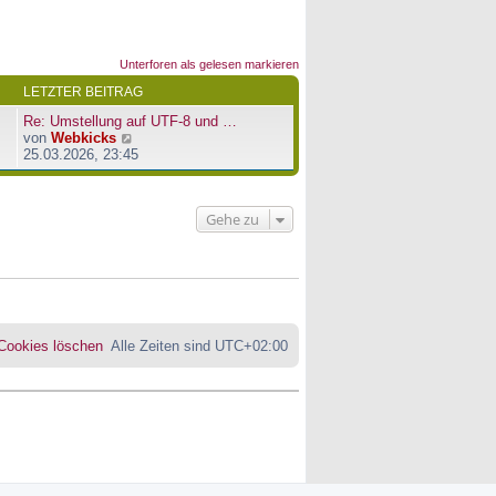
Unterforen als gelesen markieren
LETZTER BEITRAG
Re: Umstellung auf UTF-8 und …
N
von
Webkicks
e
25.03.2026, 23:45
u
e
s
Gehe zu
t
e
r
B
e
i
t
r
 Cookies löschen
Alle Zeiten sind
UTC+02:00
a
g