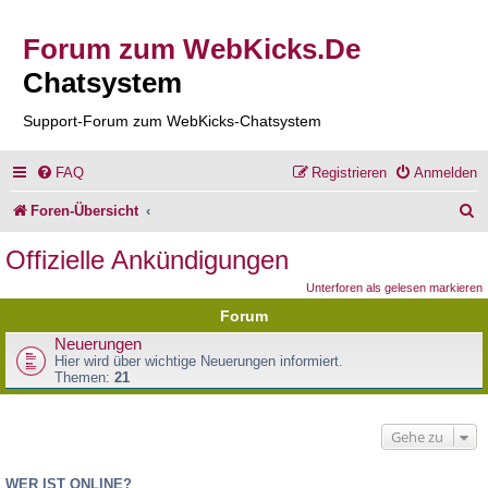
Forum zum WebKicks.De
Chatsystem
Support-Forum zum WebKicks-Chatsystem
FAQ
Registrieren
Anmelden
S
Foren-Übersicht
u
Offizielle Ankündigungen
c
Unterforen als gelesen markieren
h
Forum
e
Neuerungen
Hier wird über wichtige Neuerungen informiert.
Themen:
21
Gehe zu
WER IST ONLINE?