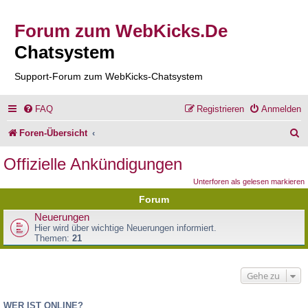
Forum zum WebKicks.De
Chatsystem
Support-Forum zum WebKicks-Chatsystem
FAQ
Registrieren
Anmelden
S
Foren-Übersicht
u
Offizielle Ankündigungen
c
Unterforen als gelesen markieren
h
Forum
e
Neuerungen
Hier wird über wichtige Neuerungen informiert.
Themen:
21
Gehe zu
WER IST ONLINE?