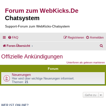
Forum zum WebKicks.De
Chatsystem
Support-Forum zum WebKicks-Chatsystem
FAQ
Registrieren
Anmelden
S
Foren-Übersicht
u
Offizielle Ankündigungen
c
Unterforen als gelesen markieren
h
Forum
e
Neuerungen
Hier wird über wichtige Neuerungen informiert.
Themen:
21
Gehe zu
WER IST ONLINE?