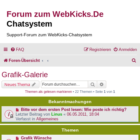
Forum zum WebKicks.De
Chatsystem
Support-Forum zum WebKicks-Chatsystem
FAQ
Registrieren
Anmelden
S
Foren-Übersicht
u
Grafik-Galerie
c
Suche
Erweiterte Suche
Neues Thema
h
Themen als gelesen markieren
• 22 Themen • Seite
1
von
1
e
Bekanntmachungen
Bitte vor dem ersten Post lesen: Wie poste ich richtig?
Letzter Beitrag von
Linus
«
06.05.2011, 18:04
Verfasst in
Allgemeines
Themen
Grafik Wünsche