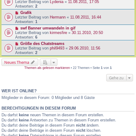
Letzter Beitrag von
Lydenia
«
11.08.2011, 17:05
Antworten:
2
Grafik
Letzter Beitrag von
Hermann
«
11.08.2011, 16:44
Antworten:
1
swf Banner umwandeln in gif
Letzter Beitrag von
kirmesfire
«
30.11.2010, 20:50
Antworten:
6
Größe des Chatstreams
Letzter Beitrag von
phil9493
«
29.06.2010, 11:56
Antworten:
2
Neues Thema
Themen als gelesen markieren
• 22 Themen • Seite
1
von
1
Gehe zu
WER IST ONLINE?
Mitglieder in diesem Forum: 0 Mitglieder und 8 Gäste
BERECHTIGUNGEN IN DIESEM FORUM
Du darfst
keine
neuen Themen in diesem Forum erstellen.
Du darfst
keine
Antworten zu Themen in diesem Forum erstellen.
Du darfst deine Beiträge in diesem Forum
nicht
ändern.
Du darfst deine Beiträge in diesem Forum
nicht
löschen.
Du darfst
keine
Dateianhänge in diesem Forum erstellen.