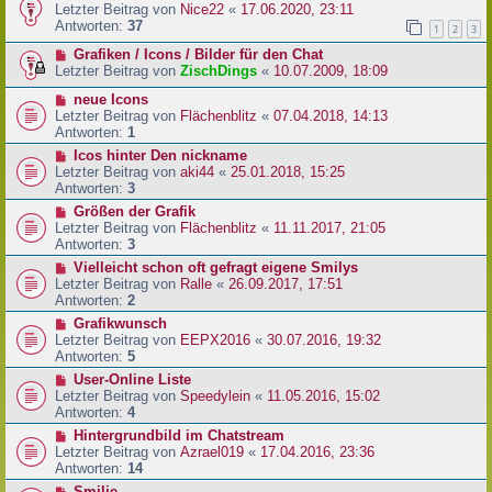
Letzter Beitrag von
Nice22
«
17.06.2020, 23:11
Antworten:
37
1
2
3
Grafiken / Icons / Bilder für den Chat
Letzter Beitrag von
ZischDings
«
10.07.2009, 18:09
neue Icons
Letzter Beitrag von
Flächenblitz
«
07.04.2018, 14:13
Antworten:
1
Icos hinter Den nickname
Letzter Beitrag von
aki44
«
25.01.2018, 15:25
Antworten:
3
Größen der Grafik
Letzter Beitrag von
Flächenblitz
«
11.11.2017, 21:05
Antworten:
3
Vielleicht schon oft gefragt eigene Smilys
Letzter Beitrag von
Ralle
«
26.09.2017, 17:51
Antworten:
2
Grafikwunsch
Letzter Beitrag von
EEPX2016
«
30.07.2016, 19:32
Antworten:
5
User-Online Liste
Letzter Beitrag von
Speedylein
«
11.05.2016, 15:02
Antworten:
4
Hintergrundbild im Chatstream
Letzter Beitrag von
Azrael019
«
17.04.2016, 23:36
Antworten:
14
Smilie