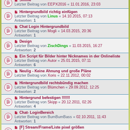
Letzter Beitrag von
EEPX2016
«
11.01.2016, 23:03
Hintergrundbild richtig einfügen
Letzter Beitrag von
Linus
«
14.10.2015, 07:13
Antworten:
1
Chat Login Hintergrundbild
Letzter Beitrag von
Mogli
«
14.03.2015, 20:36
Antworten:
1
Design
Letzter Beitrag von
ZischDings
«
11.03.2015, 16:27
Antworten:
2
Ein Script für Bilder hinter Nicknames in der Onlineliste
Letzter Beitrag von
Autor
«
25.01.2015, 07:11
Antworten:
6
Neulig - Keine Ahnung und große Pläne
Letzter Beitrag von
Xoris
«
22.11.2012, 00:02
Hintergrundbild rechtsbündig machen
Letzter Beitrag von
Blümchen
«
29.09.2012, 12:25
Antworten:
2
Hintergrund befestigen !!!!!!!
Letzter Beitrag von
Skipp
«
20.12.2011, 02:26
Antworten:
4
Chat- LoginBereich
Letzter Beitrag von
BumBumBass
«
02.10.2011, 11:43
Antworten:
1
[F] Stream/Frame/Liste pixel größen