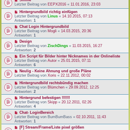
Letzter Beitrag von
EEPX2016
«
11.01.2016, 23:03
Hintergrundbild richtig einfügen
Letzter Beitrag von
Linus
«
14.10.2015, 07:13
Antworten:
1
Chat Login Hintergrundbild
Letzter Beitrag von
Mogli
«
14.03.2015, 20:36
Antworten:
1
Design
Letzter Beitrag von
ZischDings
«
11.03.2015, 16:27
Antworten:
2
Ein Script für Bilder hinter Nicknames in der Onlineliste
Letzter Beitrag von
Autor
«
25.01.2015, 07:11
Antworten:
6
Neulig - Keine Ahnung und große Pläne
Letzter Beitrag von
Xoris
«
22.11.2012, 00:02
Hintergrundbild rechtsbündig machen
Letzter Beitrag von
Blümchen
«
29.09.2012, 12:25
Antworten:
2
Hintergrund befestigen !!!!!!!
Letzter Beitrag von
Skipp
«
20.12.2011, 02:26
Antworten:
4
Chat- LoginBereich
Letzter Beitrag von
BumBumBass
«
02.10.2011, 11:43
Antworten:
1
[F] Stream/Frame/Liste pixel größen