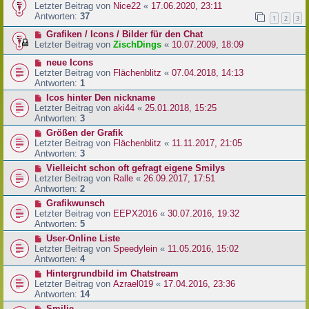
Letzter Beitrag von
Nice22
«
17.06.2020, 23:11
Antworten:
37
1
2
3
Grafiken / Icons / Bilder für den Chat
Letzter Beitrag von
ZischDings
«
10.07.2009, 18:09
neue Icons
Letzter Beitrag von
Flächenblitz
«
07.04.2018, 14:13
Antworten:
1
Icos hinter Den nickname
Letzter Beitrag von
aki44
«
25.01.2018, 15:25
Antworten:
3
Größen der Grafik
Letzter Beitrag von
Flächenblitz
«
11.11.2017, 21:05
Antworten:
3
Vielleicht schon oft gefragt eigene Smilys
Letzter Beitrag von
Ralle
«
26.09.2017, 17:51
Antworten:
2
Grafikwunsch
Letzter Beitrag von
EEPX2016
«
30.07.2016, 19:32
Antworten:
5
User-Online Liste
Letzter Beitrag von
Speedylein
«
11.05.2016, 15:02
Antworten:
4
Hintergrundbild im Chatstream
Letzter Beitrag von
Azrael019
«
17.04.2016, 23:36
Antworten:
14
Smilie