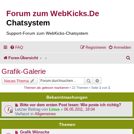
Forum zum WebKicks.De
Chatsystem
Support-Forum zum WebKicks-Chatsystem
FAQ
Registrieren
Anmelden
S
Foren-Übersicht
u
Grafik-Galerie
c
Suche
Erweiterte Suche
Neues Thema
h
Themen als gelesen markieren
• 22 Themen • Seite
1
von
1
e
Bekanntmachungen
Bitte vor dem ersten Post lesen: Wie poste ich richtig?
Letzter Beitrag von
Linus
«
06.05.2011, 18:04
Verfasst in
Allgemeines
Themen
Grafik Wünsche