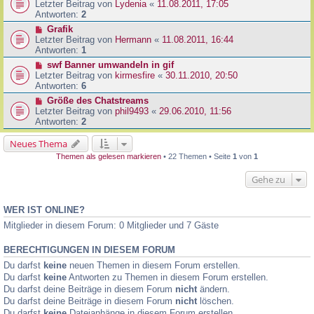
Letzter Beitrag von
Lydenia
«
11.08.2011, 17:05
Antworten:
2
Grafik
Letzter Beitrag von
Hermann
«
11.08.2011, 16:44
Antworten:
1
swf Banner umwandeln in gif
Letzter Beitrag von
kirmesfire
«
30.11.2010, 20:50
Antworten:
6
Größe des Chatstreams
Letzter Beitrag von
phil9493
«
29.06.2010, 11:56
Antworten:
2
Neues Thema
Themen als gelesen markieren
• 22 Themen • Seite
1
von
1
Gehe zu
WER IST ONLINE?
Mitglieder in diesem Forum: 0 Mitglieder und 7 Gäste
BERECHTIGUNGEN IN DIESEM FORUM
Du darfst
keine
neuen Themen in diesem Forum erstellen.
Du darfst
keine
Antworten zu Themen in diesem Forum erstellen.
Du darfst deine Beiträge in diesem Forum
nicht
ändern.
Du darfst deine Beiträge in diesem Forum
nicht
löschen.
Du darfst
keine
Dateianhänge in diesem Forum erstellen.