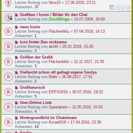
Letzter Beitrag von
Nice22
«
17.06.2020, 23:11
Antworten:
37
1
2
3
Grafiken / Icons / Bilder für den Chat
Letzter Beitrag von
ZischDings
«
10.07.2009, 18:09
neue Icons
Letzter Beitrag von
Flächenblitz
«
07.04.2018, 14:13
Antworten:
1
Icos hinter Den nickname
Letzter Beitrag von
aki44
«
25.01.2018, 15:25
Antworten:
3
Größen der Grafik
Letzter Beitrag von
Flächenblitz
«
11.11.2017, 21:05
Antworten:
3
Vielleicht schon oft gefragt eigene Smilys
Letzter Beitrag von
Ralle
«
26.09.2017, 17:51
Antworten:
2
Grafikwunsch
Letzter Beitrag von
EEPX2016
«
30.07.2016, 19:32
Antworten:
5
User-Online Liste
Letzter Beitrag von
Speedylein
«
11.05.2016, 15:02
Antworten:
4
Hintergrundbild im Chatstream
Letzter Beitrag von
Azrael019
«
17.04.2016, 23:36
Antworten:
14
Smilie