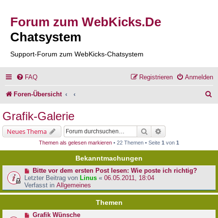
Forum zum WebKicks.De
Chatsystem
Support-Forum zum WebKicks-Chatsystem
FAQ
Registrieren
Anmelden
S
Foren-Übersicht
u
Grafik-Galerie
c
Suche
Erweiterte Suche
Neues Thema
h
Themen als gelesen markieren
• 22 Themen • Seite
1
von
1
e
Bekanntmachungen
Bitte vor dem ersten Post lesen: Wie poste ich richtig?
Letzter Beitrag von
Linus
«
06.05.2011, 18:04
Verfasst in
Allgemeines
Themen
Grafik Wünsche