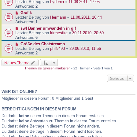
Letzter Beitrag von
Lydenia
«
11.08.2011, 17:05
Antworten:
2
Grafik
Letzter Beitrag von
Hermann
«
11.08.2011, 16:44
Antworten:
1
swf Banner umwandeln in gif
Letzter Beitrag von
kirmesfire
«
30.11.2010, 20:50
Antworten:
6
Größe des Chatstreams
Letzter Beitrag von
phil9493
«
29.06.2010, 11:56
Antworten:
2
Neues Thema
Themen als gelesen markieren
• 22 Themen • Seite
1
von
1
Gehe zu
WER IST ONLINE?
Mitglieder in diesem Forum: 0 Mitglieder und 1 Gast
BERECHTIGUNGEN IN DIESEM FORUM
Du darfst
keine
neuen Themen in diesem Forum erstellen.
Du darfst
keine
Antworten zu Themen in diesem Forum erstellen.
Du darfst deine Beiträge in diesem Forum
nicht
ändern.
Du darfst deine Beiträge in diesem Forum
nicht
löschen.
Du darfst
keine
Dateianhänge in diesem Forum erstellen.