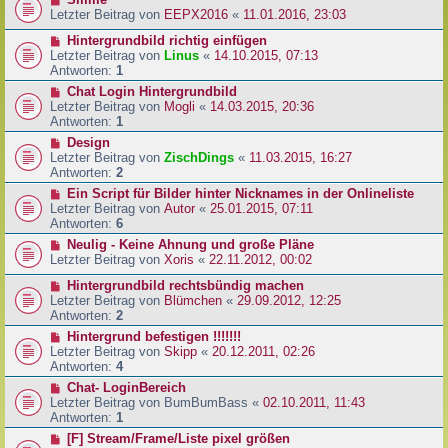
Letzter Beitrag von
EEPX2016
«
11.01.2016, 23:03
Hintergrundbild richtig einfügen
Letzter Beitrag von
Linus
«
14.10.2015, 07:13
Antworten:
1
Chat Login Hintergrundbild
Letzter Beitrag von
Mogli
«
14.03.2015, 20:36
Antworten:
1
Design
Letzter Beitrag von
ZischDings
«
11.03.2015, 16:27
Antworten:
2
Ein Script für Bilder hinter Nicknames in der Onlineliste
Letzter Beitrag von
Autor
«
25.01.2015, 07:11
Antworten:
6
Neulig - Keine Ahnung und große Pläne
Letzter Beitrag von
Xoris
«
22.11.2012, 00:02
Hintergrundbild rechtsbündig machen
Letzter Beitrag von
Blümchen
«
29.09.2012, 12:25
Antworten:
2
Hintergrund befestigen !!!!!!!
Letzter Beitrag von
Skipp
«
20.12.2011, 02:26
Antworten:
4
Chat- LoginBereich
Letzter Beitrag von
BumBumBass
«
02.10.2011, 11:43
Antworten:
1
[F] Stream/Frame/Liste pixel größen