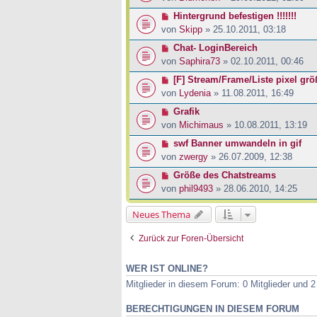
Hintergrund befestigen !!!!!!!
von
Skipp
» 25.10.2011, 03:18
Chat- LoginBereich
von
Saphira73
» 02.10.2011, 00:46
[F] Stream/Frame/Liste pixel gr
von
Lydenia
» 11.08.2011, 16:49
Grafik
von
Michimaus
» 10.08.2011, 13:19
swf Banner umwandeln in gif
von
zwergy
» 26.07.2009, 12:38
Größe des Chatstreams
von
phil9493
» 28.06.2010, 14:25
Neues Thema
Zurück zur Foren-Übersicht
WER IST ONLINE?
Mitglieder in diesem Forum: 0 Mitglieder und 
BERECHTIGUNGEN IN DIESEM FORUM