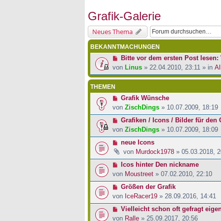
Grafik-Galerie
Neues Thema
BEKANNTMACHUNGEN
Bitte vor dem ersten Post lesen: 
von
Linus
» 22.04.2010, 23:11 » in
Al
THEMEN
Grafik Wünsche
von
ZischDings
» 10.07.2009, 18:19
Grafiken / Icons / Bilder für den 
von
ZischDings
» 10.07.2009, 18:09
neue Icons
von
Murdock1978
» 05.03.2018, 2
Icos hinter Den nickname
von
Moustreet
» 07.02.2010, 22:10
Größen der Grafik
von
IceRacer19
» 28.09.2016, 14:41
Vielleicht schon oft gefragt eig
von
Ralle
» 25.09.2017, 20:56