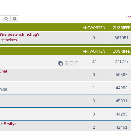
The
Suche
Erweiterte Suche
ANTWORTEN
ZUGRIFFE
Wie poste ich richtig?
0
367051
lgemeines
ANTWORTEN
ZUGRIFFE
37
271277
1
2
3
Chat
0
50567
1
44952
0:08
3
45931
3
44283
ene Smilys
2
42461