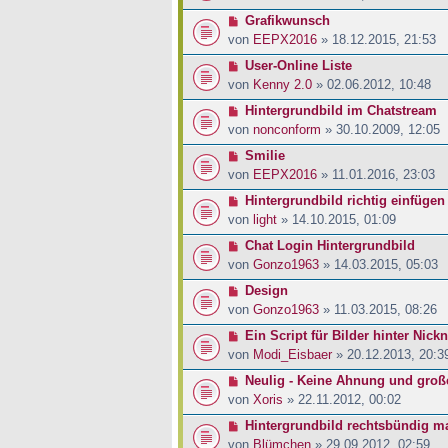
Grafikwunsch
von
EEPX2016
» 18.12.2015, 21:53
User-Online Liste
von
Kenny 2.0
» 02.06.2012, 10:48
Hintergrundbild im Chatstream
von
nonconform
» 30.10.2009, 12:05
Smilie
von
EEPX2016
» 11.01.2016, 23:03
Hintergrundbild richtig einfügen
von
light
» 14.10.2015, 01:09
Chat Login Hintergrundbild
von
Gonzo1963
» 14.03.2015, 05:03
Design
von
Gonzo1963
» 11.03.2015, 08:26
Ein Script für Bilder hinter Nick
von
Modi_Eisbaer
» 20.12.2013, 20:3
Neulig - Keine Ahnung und groß
von
Xoris
» 22.11.2012, 00:02
Hintergrundbild rechtsbündig m
von
Blümchen
» 29.09.2012, 02:59