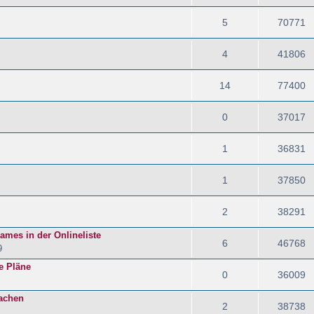
5
70771
4
41806
14
77400
0
37017
1
36831
1
37850
2
38291
names in der Onlineliste
6
46768
9
e Pläne
0
36009
achen
2
38738