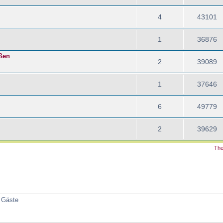
4
43101
1
36876
ößen
2
39089
1
37646
6
49779
2
39629
The
2 Gäste