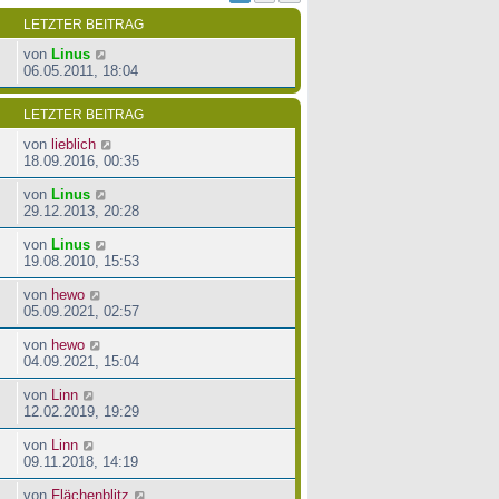
e
i
g
r
t
LETZTER BEITRAG
B
r
e
a
von
Linus
i
g
06.05.2011, 18:04
t
r
LETZTER BEITRAG
a
g
von
lieblich
18.09.2016, 00:35
von
Linus
29.12.2013, 20:28
von
Linus
19.08.2010, 15:53
von
hewo
05.09.2021, 02:57
von
hewo
04.09.2021, 15:04
von
Linn
12.02.2019, 19:29
von
Linn
09.11.2018, 14:19
von
Flächenblitz