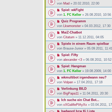
von
Mad
» 20.02.2010, 22:00
Spiel: wkFight
von
1. FC Keller
» 26.08.2010, 10:56
Quiz Programm
von
Lkwmonster
» 04.03.2012, 17:30
MaiZ-Chatbot
von
Citatum
» 11.12.2011, 04:05
Spiele in einem Raum spielbar
von
Brause-Junior
» 05.09.2011, 11:4
Spiel: Fifty
von
alexander <3
» 06.08.2011, 10:52
Spiel: Hangman
von
1. FC Keller
» 19.08.2009, 14:00
wkmultibot irgendwann neu?
von
Volpan
» 17.04.2011, 17:18
Verlinkung BILD
von
BigPapa11
» 11.04.2011, 20:30
Ich suche ein Chat Bot...
von
xXGaMePlAyXx
» 03.04.2011, 17
badword bzw Ki Liste