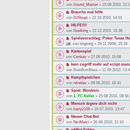
von
Sound_Master
» 15.08.2010, 21:
Brauche mal hilfe
von
DJRoupi
» 22.10.2010, 14:01
HILFE!!!!
von
Duelking
» 22.12.2010, 15:36
Spielevorschlag: Poker Texas H
von
tingtong
» 29.11.2009, 15:19
Kartenspiel
von
Century
» 27.09.2010, 15:08
kein zugriff mehr auf script man
von
BumBumBass
» 11.09.2010, 13:
Kampfspielchen
von
nitnelav
» 09.06.2010, 16:41
Spiel: Wordmix
von
1. FC Keller
» 25.08.2010, 09:56
Mensch ärgere dich nicht
von
harry2109
» 18.07.2010, 13:47
Neuen Chat-Bot
von
NiciMarci
» 26.06.2010, 21:10
wkBot Fehler