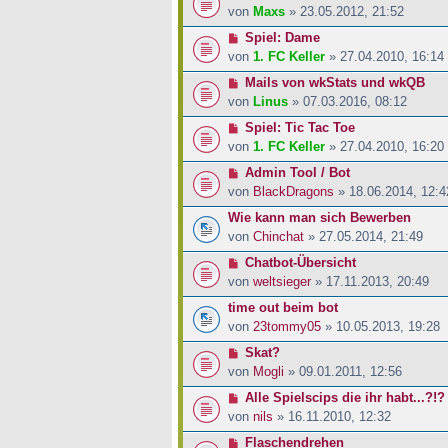
von
Maxs
» 23.05.2012, 21:52
Spiel: Dame
von
1. FC Keller
» 27.04.2010, 16:14
Mails von wkStats und wkQB
von
Linus
» 07.03.2016, 08:12
Spiel: Tic Tac Toe
von
1. FC Keller
» 27.04.2010, 16:20
Admin Tool / Bot
von
BlackDragons
» 18.06.2014, 12:4
Wie kann man sich Bewerben
von
Chinchat
» 27.05.2014, 21:49
Chatbot-Übersicht
von
weltsieger
» 17.11.2013, 20:49
time out beim bot
von
23tommy05
» 10.05.2013, 19:28
Skat?
von
Mogli
» 09.01.2011, 12:56
Alle Spielscips die ihr habt...?!?
von
nils
» 16.11.2010, 12:32
Flaschendrehen