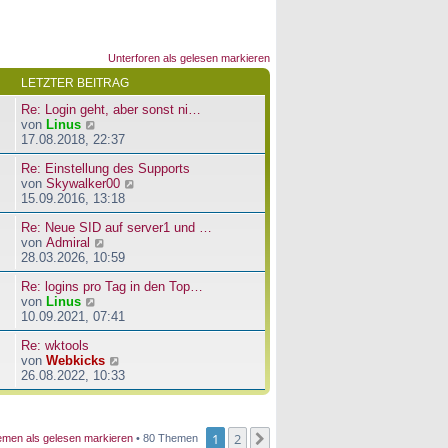
Unterforen als gelesen markieren
LETZTER BEITRAG
Re: Login geht, aber sonst ni…
N
von
Linus
e
17.08.2018, 22:37
u
Re: Einstellung des Supports
e
N
von
Skywalker00
s
e
15.09.2016, 13:18
t
u
e
Re: Neue SID auf server1 und …
e
r
N
von
Admiral
s
B
e
28.03.2026, 10:59
t
e
u
e
i
Re: logins pro Tag in den Top…
e
r
t
N
von
Linus
s
B
r
e
10.09.2021, 07:41
t
e
a
u
e
i
g
Re: wktools
e
r
t
N
von
Webkicks
s
B
r
e
26.08.2022, 10:33
t
e
a
u
e
i
g
e
r
t
s
B
r
t
e
a
1
2
Nächste
men als gelesen markieren
• 80 Themen