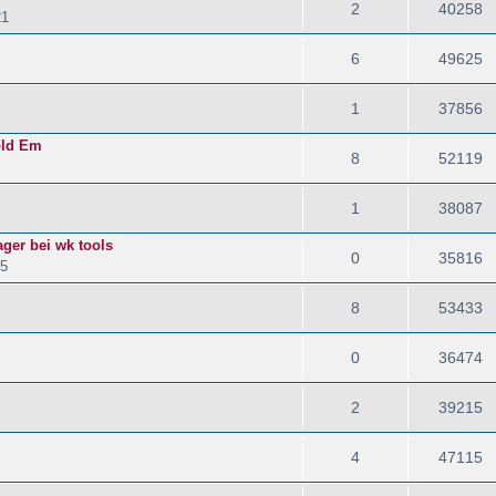
2
40258
21
6
49625
1
37856
old Em
8
52119
1
38087
ager bei wk tools
0
35816
45
8
53433
0
36474
2
39215
4
47115