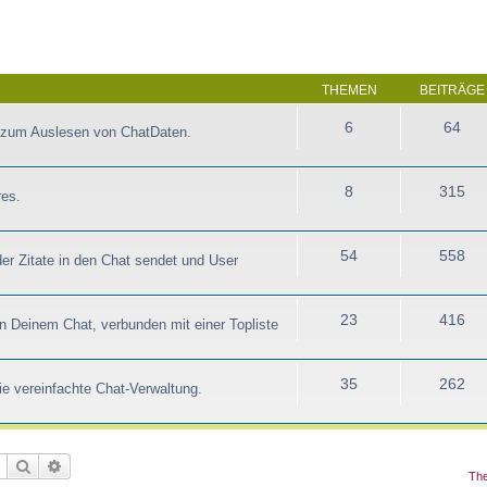
THEMEN
BEITRÄGE
6
64
zum Auslesen von ChatDaten.
8
315
res.
54
558
der Zitate in den Chat sendet und User
23
416
 in Deinem Chat, verbunden mit einer Topliste
35
262
e vereinfachte Chat-Verwaltung.
Suche
Erweiterte Suche
The