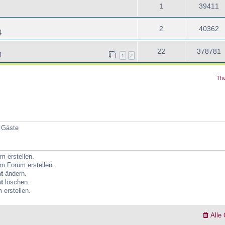
1
39411
2
40362
4
22
378781
4
1
2
The
4 Gäste
 erstellen.
m Forum erstellen.
t
ändern.
t
löschen.
erstellen.
Alle