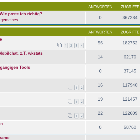
ANTWORTEN
ZUGRIFFE
Wie poste ich richtig?
0
367284
lgemeines
ANTWORTEN
ZUGRIFFE
e
56
182752
1
2
3
4
obilchat, z.T. wkstats
14
62170
e gängigen Tools
0
37145
16
117940
1
2
19
121457
1
2
22
122609
1
2
en
0
58760
frame