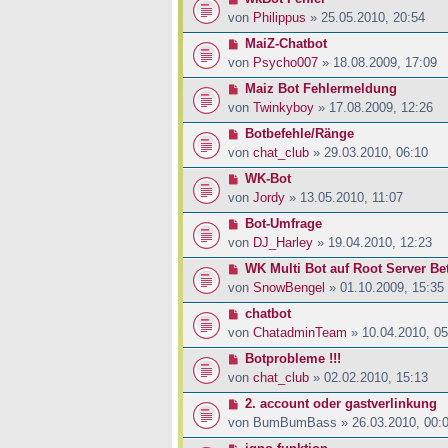
von
Philippus
» 25.05.2010, 20:54
MaiZ-Chatbot
von
Psycho007
» 18.08.2009, 17:09
Maiz Bot Fehlermeldung
von
Twinkyboy
» 17.08.2009, 12:26
Botbefehle/Ränge
von
chat_club
» 29.03.2010, 06:10
WK-Bot
von
Jordy
» 13.05.2010, 11:07
Bot-Umfrage
von
DJ_Harley
» 19.04.2010, 12:23
WK Multi Bot auf Root Server Be
von
SnowBengel
» 01.10.2009, 15:35
chatbot
von
ChatadminTeam
» 10.04.2010, 05
Botprobleme !!!
von
chat_club
» 02.02.2010, 15:13
2. account oder gastverlinkung
von
BumBumBass
» 26.03.2010, 00: