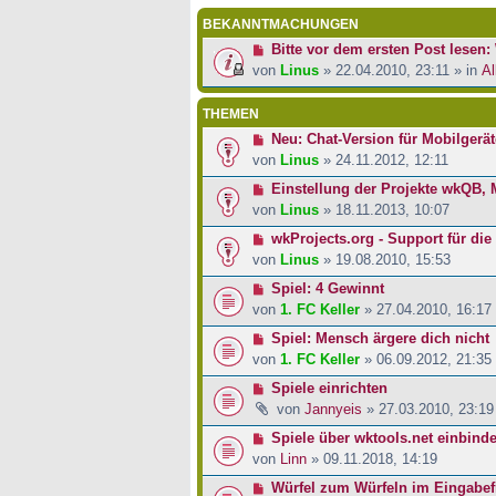
BEKANNTMACHUNGEN
Bitte vor dem ersten Post lesen: 
von
Linus
» 22.04.2010, 23:11 » in
Al
THEMEN
Neu: Chat-Version für Mobilgerät
von
Linus
» 24.11.2012, 12:11
Einstellung der Projekte wkQB, M
von
Linus
» 18.11.2013, 10:07
wkProjects.org - Support für di
von
Linus
» 19.08.2010, 15:53
Spiel: 4 Gewinnt
von
1. FC Keller
» 27.04.2010, 16:17
Spiel: Mensch ärgere dich nicht
von
1. FC Keller
» 06.09.2012, 21:35
Spiele einrichten
von
Jannyeis
» 27.03.2010, 23:19
Spiele über wktools.net einbind
von
Linn
» 09.11.2018, 14:19
Würfel zum Würfeln im Eingabe