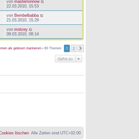
von
masterronnow
22.03.2010, 15:53
von
Bembelbabba
21.03.2010, 15:29
von
motzey
09.03.2010, 08:14
1
2
Nächste
men als gelesen markieren
• 80 Themen
Gehe zu
 Cookies löschen
Alle Zeiten sind
UTC+02:00