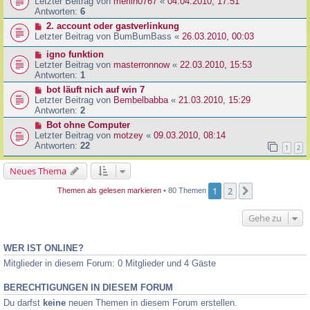
Letzter Beitrag von
merlin0767
«
04.04.2010, 17:51
Antworten:
6
2. account oder gastverlinkung
Letzter Beitrag von
BumBumBass
«
26.03.2010, 00:03
igno funktion
Letzter Beitrag von
masterronnow
«
22.03.2010, 15:53
Antworten:
1
bot läuft nich auf win 7
Letzter Beitrag von
Bembelbabba
«
21.03.2010, 15:29
Antworten:
2
Bot ohne Computer
Letzter Beitrag von
motzey
«
09.03.2010, 08:14
Antworten:
22
1
2
Neues Thema
1
2
Nächste
Themen als gelesen markieren
• 80 Themen
Gehe zu
WER IST ONLINE?
Mitglieder in diesem Forum: 0 Mitglieder und 4 Gäste
BERECHTIGUNGEN IN DIESEM FORUM
Du darfst
keine
neuen Themen in diesem Forum erstellen.