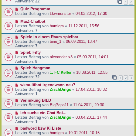
Antworten:
22
1
2
Quiz Programm
Letzter Beitrag von
Lkwmonster
«
04.03.2012, 17:30
MaiZ-Chatbot
Letzter Beitrag von
hamigra
«
11.12.2011, 15:56
Antworten:
7
Spiele in einem Raum spielbar
Letzter Beitrag von
bine_1
«
06.09.2011, 13:47
Antworten:
7
Spiel: Fifty
Letzter Beitrag von
alexander <3
«
05.09.2011, 14:01
Antworten:
8
Spiel: Hangman
Letzter Beitrag von
1. FC Keller
«
18.08.2011, 12:55
Antworten:
32
1
2
3
wkmultibot irgendwann neu?
Letzter Beitrag von
ZischDings
«
17.04.2011, 18:32
Antworten:
1
Verlinkung BILD
Letzter Beitrag von
BigPapa11
«
11.04.2011, 20:30
Ich suche ein Chat Bot...
Letzter Beitrag von
ZischDings
«
03.04.2011, 17:44
Antworten:
1
badword bzw Ki Liste
Letzter Beitrag von
hamigra
«
19.01.2011, 10:15