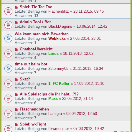
Antworten:
1
Spiel: Tic Tac Toe
Letzter Beitrag von
Flächenblitz
«
23.11.2015, 09:46
Antworten:
13
Admin Tool / Bot
Letzter Beitrag von
BlackDragons
«
18.06.2014, 12:42
Wie kann man sich Bewerben
Letzter Beitrag von
Webkicks
«
27.05.2014, 23:01
Antworten:
1
Chatbot-Übersicht
Letzter Beitrag von
Linus
«
18.11.2013, 12:02
Antworten:
4
time out beim bot
Letzter Beitrag von
23tommy05
«
01.11.2013, 16:34
Antworten:
7
Skat?
Letzter Beitrag von
1. FC Keller
«
17.09.2012, 11:10
Antworten:
4
Alle Spielscips die ihr habt...?!?
Letzter Beitrag von
Maxs
«
23.05.2012, 21:14
Antworten:
6
Flaschendrehen
Letzter Beitrag von
hamigra
«
08.04.2012, 12:50
Antworten:
7
Spiel: wkFight
Letzter Beitrag von
Lkwmonster
«
07.03.2012, 19:42