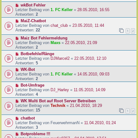
wkBot Fehler
Letzter Beitrag von
1. FC Keller
«
28.05.2010, 16:55
Antworten:
2
MaiZ-Chatbot
Letzter Beitrag von
chat_club
«
23.05.2010, 11:44
Antworten:
22
1
2
Maiz Bot Fehlermeldung
Letzter Beitrag von
Maxs
«
22.05.2010, 21:09
Antworten:
2
Botbefehle/Ränge
Letzter Beitrag von
DJMarcel2
«
22.05.2010, 12:10
Antworten:
5
WK-Bot
Letzter Beitrag von
1. FC Keller
«
14.05.2010, 09:03
Antworten:
2
Bot-Umfrage
Letzter Beitrag von
DJ_Harley
«
11.05.2010, 14:09
Antworten:
4
WK Multi Bot auf Root Server Betreiben
Letzter Beitrag von
Technik
«
21.04.2010, 18:29
Antworten:
15
1
2
chatbot
Letzter Beitrag von
FeuerwehrmanN
«
11.04.2010, 01:24
Antworten:
3
Botprobleme !!!