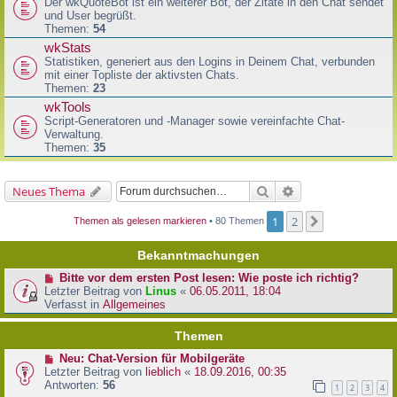
Der wkQuoteBot ist ein weiterer Bot, der Zitate in den Chat sendet
und User begrüßt.
Themen:
54
wkStats
Statistiken, generiert aus den Logins in Deinem Chat, verbunden
mit einer Topliste der aktivsten Chats.
Themen:
23
wkTools
Script-Generatoren und -Manager sowie vereinfachte Chat-
Verwaltung.
Themen:
35
Suche
Erweiterte Suche
Neues Thema
1
2
Nächste
Themen als gelesen markieren
• 80 Themen
Bekanntmachungen
Bitte vor dem ersten Post lesen: Wie poste ich richtig?
Letzter Beitrag von
Linus
«
06.05.2011, 18:04
Verfasst in
Allgemeines
Themen
Neu: Chat-Version für Mobilgeräte
Letzter Beitrag von
lieblich
«
18.09.2016, 00:35
Antworten:
56
1
2
3
4