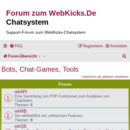
Forum zum WebKicks.De
Chatsystem
Support-Forum zum WebKicks-Chatsystem
FAQ
Registrieren
Anmelden
S
Foren-Übersicht
u
Bots, Chat-Games, Tools
c
Unterforen als gelesen markieren
h
Forum
e
wkAPI
Eine Sammlung von PHP-Funktionen zum Auslesen von
ChatDaten.
Themen:
6
wkMB
Der wkMultiBot mit zahlreichen Features.
Themen:
8
wkQB