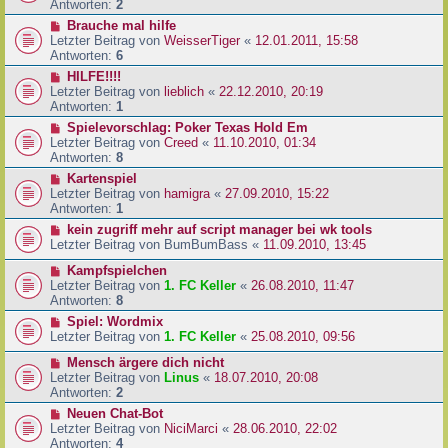
Antworten:
2
Brauche mal hilfe
Letzter Beitrag von
WeisserTiger
«
12.01.2011, 15:58
Antworten:
6
HILFE!!!!
Letzter Beitrag von
lieblich
«
22.12.2010, 20:19
Antworten:
1
Spielevorschlag: Poker Texas Hold Em
Letzter Beitrag von
Creed
«
11.10.2010, 01:34
Antworten:
8
Kartenspiel
Letzter Beitrag von
hamigra
«
27.09.2010, 15:22
Antworten:
1
kein zugriff mehr auf script manager bei wk tools
Letzter Beitrag von
BumBumBass
«
11.09.2010, 13:45
Kampfspielchen
Letzter Beitrag von
1. FC Keller
«
26.08.2010, 11:47
Antworten:
8
Spiel: Wordmix
Letzter Beitrag von
1. FC Keller
«
25.08.2010, 09:56
Mensch ärgere dich nicht
Letzter Beitrag von
Linus
«
18.07.2010, 20:08
Antworten:
2
Neuen Chat-Bot
Letzter Beitrag von
NiciMarci
«
28.06.2010, 22:02
Antworten:
4