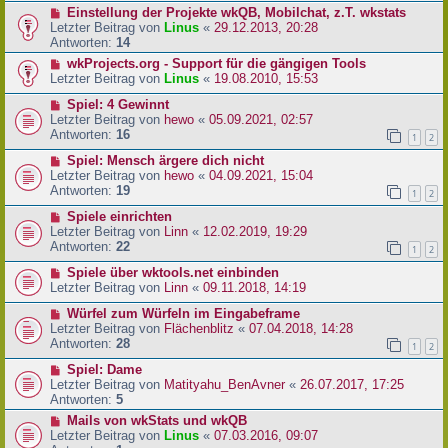
Einstellung der Projekte wkQB, Mobilchat, z.T. wkstats
Letzter Beitrag von
Linus
«
29.12.2013, 20:28
Antworten:
14
wkProjects.org - Support für die gängigen Tools
Letzter Beitrag von
Linus
«
19.08.2010, 15:53
Spiel: 4 Gewinnt
Letzter Beitrag von
hewo
«
05.09.2021, 02:57
Antworten:
16
1
2
Spiel: Mensch ärgere dich nicht
Letzter Beitrag von
hewo
«
04.09.2021, 15:04
Antworten:
19
1
2
Spiele einrichten
Letzter Beitrag von
Linn
«
12.02.2019, 19:29
Antworten:
22
1
2
Spiele über wktools.net einbinden
Letzter Beitrag von
Linn
«
09.11.2018, 14:19
Würfel zum Würfeln im Eingabeframe
Letzter Beitrag von
Flächenblitz
«
07.04.2018, 14:28
Antworten:
28
1
2
Spiel: Dame
Letzter Beitrag von
Matityahu_BenAvner
«
26.07.2017, 17:25
Antworten:
5
Mails von wkStats und wkQB
Letzter Beitrag von
Linus
«
07.03.2016, 09:07