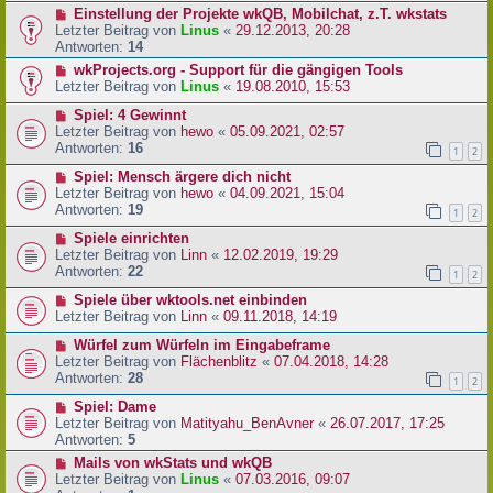
Einstellung der Projekte wkQB, Mobilchat, z.T. wkstats
Letzter Beitrag von
Linus
«
29.12.2013, 20:28
Antworten:
14
wkProjects.org - Support für die gängigen Tools
Letzter Beitrag von
Linus
«
19.08.2010, 15:53
Spiel: 4 Gewinnt
Letzter Beitrag von
hewo
«
05.09.2021, 02:57
Antworten:
16
1
2
Spiel: Mensch ärgere dich nicht
Letzter Beitrag von
hewo
«
04.09.2021, 15:04
Antworten:
19
1
2
Spiele einrichten
Letzter Beitrag von
Linn
«
12.02.2019, 19:29
Antworten:
22
1
2
Spiele über wktools.net einbinden
Letzter Beitrag von
Linn
«
09.11.2018, 14:19
Würfel zum Würfeln im Eingabeframe
Letzter Beitrag von
Flächenblitz
«
07.04.2018, 14:28
Antworten:
28
1
2
Spiel: Dame
Letzter Beitrag von
Matityahu_BenAvner
«
26.07.2017, 17:25
Antworten:
5
Mails von wkStats und wkQB
Letzter Beitrag von
Linus
«
07.03.2016, 09:07