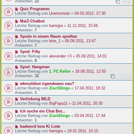
Antworten:
22
1
2
Quiz Programm
Letzter Beitrag von
Lkwmonster
«
04.03.2012, 17:30
MaiZ-Chatbot
Letzter Beitrag von
hamigra
«
11.12.2011, 15:56
Antworten:
7
Spiele in einem Raum spielbar
Letzter Beitrag von
bine_1
«
06.09.2011, 13:47
Antworten:
7
Spiel: Fifty
Letzter Beitrag von
alexander <3
«
05.09.2011, 14:01
Antworten:
8
Spiel: Hangman
Letzter Beitrag von
1. FC Keller
«
18.08.2011, 12:55
Antworten:
32
1
2
3
wkmultibot irgendwann neu?
Letzter Beitrag von
ZischDings
«
17.04.2011, 18:32
Antworten:
1
Verlinkung BILD
Letzter Beitrag von
BigPapa11
«
11.04.2011, 20:30
Ich suche ein Chat Bot...
Letzter Beitrag von
ZischDings
«
03.04.2011, 17:44
Antworten:
1
badword bzw Ki Liste
Letzter Beitrag von
hamigra
«
19.01.2011, 10:15