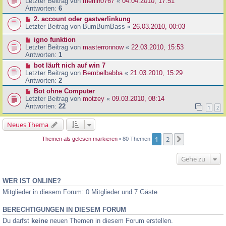
Letzter Beitrag von
merlin0767
«
04.04.2010, 17:51
Antworten:
6
2. account oder gastverlinkung
Letzter Beitrag von
BumBumBass
«
26.03.2010, 00:03
igno funktion
Letzter Beitrag von
masterronnow
«
22.03.2010, 15:53
Antworten:
1
bot läuft nich auf win 7
Letzter Beitrag von
Bembelbabba
«
21.03.2010, 15:29
Antworten:
2
Bot ohne Computer
Letzter Beitrag von
motzey
«
09.03.2010, 08:14
Antworten:
22
1
2
Neues Thema
1
2
Nächste
Themen als gelesen markieren
• 80 Themen
Gehe zu
WER IST ONLINE?
Mitglieder in diesem Forum: 0 Mitglieder und 7 Gäste
BERECHTIGUNGEN IN DIESEM FORUM
Du darfst
keine
neuen Themen in diesem Forum erstellen.