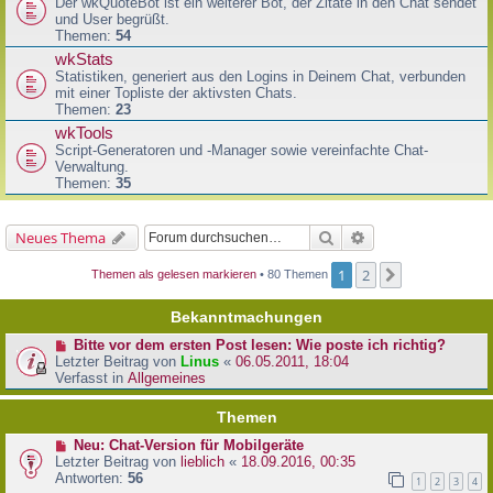
Der wkQuoteBot ist ein weiterer Bot, der Zitate in den Chat sendet
und User begrüßt.
Themen:
54
wkStats
Statistiken, generiert aus den Logins in Deinem Chat, verbunden
mit einer Topliste der aktivsten Chats.
Themen:
23
wkTools
Script-Generatoren und -Manager sowie vereinfachte Chat-
Verwaltung.
Themen:
35
Suche
Erweiterte Suche
Neues Thema
1
2
Nächste
Themen als gelesen markieren
• 80 Themen
Bekanntmachungen
Bitte vor dem ersten Post lesen: Wie poste ich richtig?
Letzter Beitrag von
Linus
«
06.05.2011, 18:04
Verfasst in
Allgemeines
Themen
Neu: Chat-Version für Mobilgeräte
Letzter Beitrag von
lieblich
«
18.09.2016, 00:35
Antworten:
56
1
2
3
4