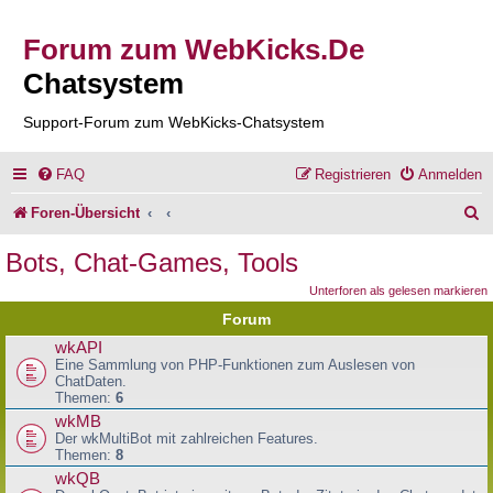
Forum zum WebKicks.De
Chatsystem
Support-Forum zum WebKicks-Chatsystem
FAQ
Registrieren
Anmelden
S
Foren-Übersicht
u
Bots, Chat-Games, Tools
c
Unterforen als gelesen markieren
h
Forum
e
wkAPI
Eine Sammlung von PHP-Funktionen zum Auslesen von
ChatDaten.
Themen:
6
wkMB
Der wkMultiBot mit zahlreichen Features.
Themen:
8
wkQB