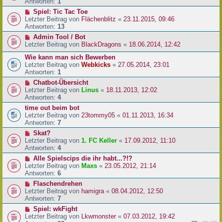
Antworten:
1
Spiel: Tic Tac Toe
Letzter Beitrag von
Flächenblitz
«
23.11.2015, 09:46
Antworten:
13
Admin Tool / Bot
Letzter Beitrag von
BlackDragons
«
18.06.2014, 12:42
Wie kann man sich Bewerben
Letzter Beitrag von
Webkicks
«
27.05.2014, 23:01
Antworten:
1
Chatbot-Übersicht
Letzter Beitrag von
Linus
«
18.11.2013, 12:02
Antworten:
4
time out beim bot
Letzter Beitrag von
23tommy05
«
01.11.2013, 16:34
Antworten:
7
Skat?
Letzter Beitrag von
1. FC Keller
«
17.09.2012, 11:10
Antworten:
4
Alle Spielscips die ihr habt...?!?
Letzter Beitrag von
Maxs
«
23.05.2012, 21:14
Antworten:
6
Flaschendrehen
Letzter Beitrag von
hamigra
«
08.04.2012, 12:50
Antworten:
7
Spiel: wkFight
Letzter Beitrag von
Lkwmonster
«
07.03.2012, 19:42