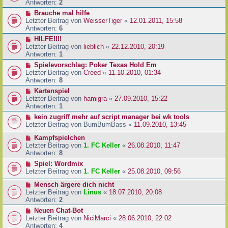
Antworten:
2
Brauche mal hilfe
Letzter Beitrag von
WeisserTiger
«
12.01.2011, 15:58
Antworten:
6
HILFE!!!!
Letzter Beitrag von
lieblich
«
22.12.2010, 20:19
Antworten:
1
Spielevorschlag: Poker Texas Hold Em
Letzter Beitrag von
Creed
«
11.10.2010, 01:34
Antworten:
8
Kartenspiel
Letzter Beitrag von
hamigra
«
27.09.2010, 15:22
Antworten:
1
kein zugriff mehr auf script manager bei wk tools
Letzter Beitrag von
BumBumBass
«
11.09.2010, 13:45
Kampfspielchen
Letzter Beitrag von
1. FC Keller
«
26.08.2010, 11:47
Antworten:
8
Spiel: Wordmix
Letzter Beitrag von
1. FC Keller
«
25.08.2010, 09:56
Mensch ärgere dich nicht
Letzter Beitrag von
Linus
«
18.07.2010, 20:08
Antworten:
2
Neuen Chat-Bot
Letzter Beitrag von
NiciMarci
«
28.06.2010, 22:02
Antworten:
4