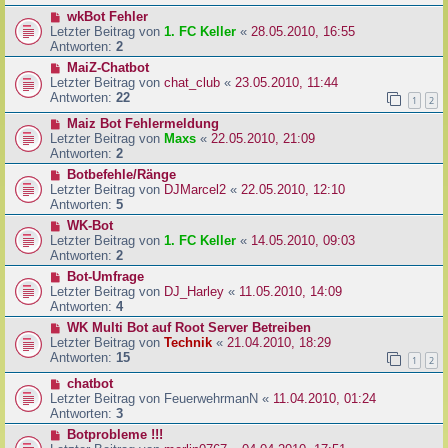
wkBot Fehler
Letzter Beitrag von
1. FC Keller
«
28.05.2010, 16:55
Antworten:
2
MaiZ-Chatbot
Letzter Beitrag von
chat_club
«
23.05.2010, 11:44
Antworten:
22
1
2
Maiz Bot Fehlermeldung
Letzter Beitrag von
Maxs
«
22.05.2010, 21:09
Antworten:
2
Botbefehle/Ränge
Letzter Beitrag von
DJMarcel2
«
22.05.2010, 12:10
Antworten:
5
WK-Bot
Letzter Beitrag von
1. FC Keller
«
14.05.2010, 09:03
Antworten:
2
Bot-Umfrage
Letzter Beitrag von
DJ_Harley
«
11.05.2010, 14:09
Antworten:
4
WK Multi Bot auf Root Server Betreiben
Letzter Beitrag von
Technik
«
21.04.2010, 18:29
Antworten:
15
1
2
chatbot
Letzter Beitrag von
FeuerwehrmanN
«
11.04.2010, 01:24
Antworten:
3
Botprobleme !!!