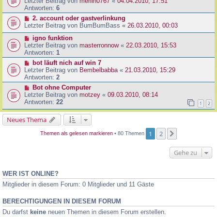
Letzter Beitrag von
merlin0767
«
04.04.2010, 17:51
Antworten:
6
2. account oder gastverlinkung
Letzter Beitrag von
BumBumBass
«
26.03.2010, 00:03
igno funktion
Letzter Beitrag von
masterronnow
«
22.03.2010, 15:53
Antworten:
1
bot läuft nich auf win 7
Letzter Beitrag von
Bembelbabba
«
21.03.2010, 15:29
Antworten:
2
Bot ohne Computer
Letzter Beitrag von
motzey
«
09.03.2010, 08:14
Antworten:
22
1
2
Neues Thema
1
2
Nächste
Themen als gelesen markieren
• 80 Themen
Gehe zu
WER IST ONLINE?
Mitglieder in diesem Forum: 0 Mitglieder und 11 Gäste
BERECHTIGUNGEN IN DIESEM FORUM
Du darfst
keine
neuen Themen in diesem Forum erstellen.