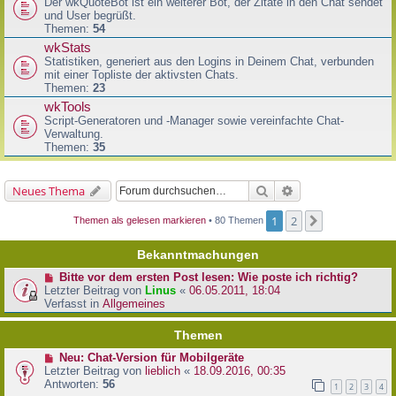
Der wkQuoteBot ist ein weiterer Bot, der Zitate in den Chat sendet
und User begrüßt.
Themen:
54
wkStats
Statistiken, generiert aus den Logins in Deinem Chat, verbunden
mit einer Topliste der aktivsten Chats.
Themen:
23
wkTools
Script-Generatoren und -Manager sowie vereinfachte Chat-
Verwaltung.
Themen:
35
Suche
Erweiterte Suche
Neues Thema
1
2
Nächste
Themen als gelesen markieren
• 80 Themen
Bekanntmachungen
Bitte vor dem ersten Post lesen: Wie poste ich richtig?
Letzter Beitrag von
Linus
«
06.05.2011, 18:04
Verfasst in
Allgemeines
Themen
Neu: Chat-Version für Mobilgeräte
Letzter Beitrag von
lieblich
«
18.09.2016, 00:35
Antworten:
56
1
2
3
4