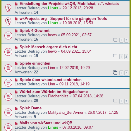
Einstellung der Projekte wkQB, Mobilchat, z.T. wkstats
Letzter Beitrag von
Linus
«
29.12.2013, 20:28
Antworten:
14
wkProjects.org - Support für die gängigen Tools
Letzter Beitrag von
Linus
«
19.08.2010, 15:53
Spiel: 4 Gewinnt
Letzter Beitrag von
hewo
«
05.09.2021, 02:57
Antworten:
16
1
2
Spiel: Mensch ärgere dich nicht
Letzter Beitrag von
hewo
«
04.09.2021, 15:04
Antworten:
19
1
2
Spiele einrichten
Letzter Beitrag von
Linn
«
12.02.2019, 19:29
Antworten:
22
1
2
Spiele über wktools.net einbinden
Letzter Beitrag von
Linn
«
09.11.2018, 14:19
Würfel zum Würfeln im Eingabeframe
Letzter Beitrag von
Flächenblitz
«
07.04.2018, 14:28
Antworten:
28
1
2
Spiel: Dame
Letzter Beitrag von
Matityahu_BenAvner
«
26.07.2017, 17:25
Antworten:
5
Mails von wkStats und wkQB
Letzter Beitrag von
Linus
«
07.03.2016, 09:07