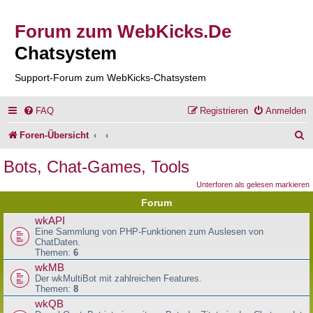
Forum zum WebKicks.De
Chatsystem
Support-Forum zum WebKicks-Chatsystem
FAQ
Registrieren
Anmelden
S
Foren-Übersicht
u
Bots, Chat-Games, Tools
c
Unterforen als gelesen markieren
h
Forum
e
wkAPI
Eine Sammlung von PHP-Funktionen zum Auslesen von
ChatDaten.
Themen:
6
wkMB
Der wkMultiBot mit zahlreichen Features.
Themen:
8
wkQB