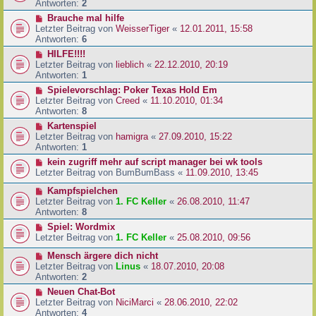
Antworten:
2
Brauche mal hilfe
Letzter Beitrag von
WeisserTiger
«
12.01.2011, 15:58
Antworten:
6
HILFE!!!!
Letzter Beitrag von
lieblich
«
22.12.2010, 20:19
Antworten:
1
Spielevorschlag: Poker Texas Hold Em
Letzter Beitrag von
Creed
«
11.10.2010, 01:34
Antworten:
8
Kartenspiel
Letzter Beitrag von
hamigra
«
27.09.2010, 15:22
Antworten:
1
kein zugriff mehr auf script manager bei wk tools
Letzter Beitrag von
BumBumBass
«
11.09.2010, 13:45
Kampfspielchen
Letzter Beitrag von
1. FC Keller
«
26.08.2010, 11:47
Antworten:
8
Spiel: Wordmix
Letzter Beitrag von
1. FC Keller
«
25.08.2010, 09:56
Mensch ärgere dich nicht
Letzter Beitrag von
Linus
«
18.07.2010, 20:08
Antworten:
2
Neuen Chat-Bot
Letzter Beitrag von
NiciMarci
«
28.06.2010, 22:02
Antworten:
4