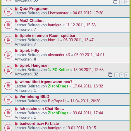
Antworten:
22
1
2
Quiz Programm
Letzter Beitrag von
Lkwmonster
«
04.03.2012, 17:30
MaiZ-Chatbot
Letzter Beitrag von
hamigra
«
11.12.2011, 15:56
Antworten:
7
Spiele in einem Raum spielbar
Letzter Beitrag von
bine_1
«
06.09.2011, 13:47
Antworten:
7
Spiel: Fifty
Letzter Beitrag von
alexander <3
«
05.09.2011, 14:01
Antworten:
8
Spiel: Hangman
Letzter Beitrag von
1. FC Keller
«
18.08.2011, 12:55
Antworten:
32
1
2
3
wkmultibot irgendwann neu?
Letzter Beitrag von
ZischDings
«
17.04.2011, 18:32
Antworten:
1
Verlinkung BILD
Letzter Beitrag von
BigPapa11
«
11.04.2011, 20:30
Ich suche ein Chat Bot...
Letzter Beitrag von
ZischDings
«
03.04.2011, 17:44
Antworten:
1
badword bzw Ki Liste
Letzter Beitrag von
hamigra
«
19.01.2011, 10:15