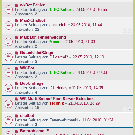
wkBot Fehler
Letzter Beitrag von
1. FC Keller
«
28.05.2010, 16:55
Antworten:
2
MaiZ-Chatbot
Letzter Beitrag von
chat_club
«
23.05.2010, 11:44
Antworten:
22
1
2
Maiz Bot Fehlermeldung
Letzter Beitrag von
Maxs
«
22.05.2010, 21:09
Antworten:
2
Botbefehle/Ränge
Letzter Beitrag von
DJMarcel2
«
22.05.2010, 12:10
Antworten:
5
WK-Bot
Letzter Beitrag von
1. FC Keller
«
14.05.2010, 09:03
Antworten:
2
Bot-Umfrage
Letzter Beitrag von
DJ_Harley
«
11.05.2010, 14:09
Antworten:
4
WK Multi Bot auf Root Server Betreiben
Letzter Beitrag von
Technik
«
21.04.2010, 18:29
Antworten:
15
1
2
chatbot
Letzter Beitrag von
FeuerwehrmanN
«
11.04.2010, 01:24
Antworten:
3
Botprobleme !!!