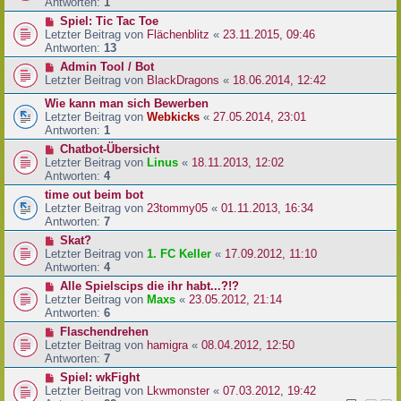
Antworten:
1
Spiel: Tic Tac Toe
Letzter Beitrag von
Flächenblitz
«
23.11.2015, 09:46
Antworten:
13
Admin Tool / Bot
Letzter Beitrag von
BlackDragons
«
18.06.2014, 12:42
Wie kann man sich Bewerben
Letzter Beitrag von
Webkicks
«
27.05.2014, 23:01
Antworten:
1
Chatbot-Übersicht
Letzter Beitrag von
Linus
«
18.11.2013, 12:02
Antworten:
4
time out beim bot
Letzter Beitrag von
23tommy05
«
01.11.2013, 16:34
Antworten:
7
Skat?
Letzter Beitrag von
1. FC Keller
«
17.09.2012, 11:10
Antworten:
4
Alle Spielscips die ihr habt...?!?
Letzter Beitrag von
Maxs
«
23.05.2012, 21:14
Antworten:
6
Flaschendrehen
Letzter Beitrag von
hamigra
«
08.04.2012, 12:50
Antworten:
7
Spiel: wkFight
Letzter Beitrag von
Lkwmonster
«
07.03.2012, 19:42