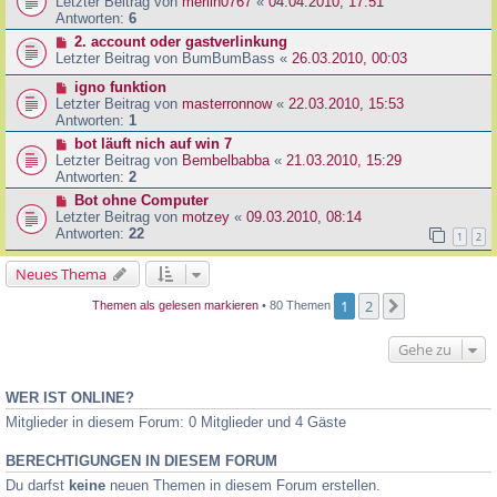
Letzter Beitrag von
merlin0767
«
04.04.2010, 17:51
Antworten:
6
2. account oder gastverlinkung
Letzter Beitrag von
BumBumBass
«
26.03.2010, 00:03
igno funktion
Letzter Beitrag von
masterronnow
«
22.03.2010, 15:53
Antworten:
1
bot läuft nich auf win 7
Letzter Beitrag von
Bembelbabba
«
21.03.2010, 15:29
Antworten:
2
Bot ohne Computer
Letzter Beitrag von
motzey
«
09.03.2010, 08:14
Antworten:
22
1
2
Neues Thema
1
2
Nächste
Themen als gelesen markieren
• 80 Themen
Gehe zu
WER IST ONLINE?
Mitglieder in diesem Forum: 0 Mitglieder und 4 Gäste
BERECHTIGUNGEN IN DIESEM FORUM
Du darfst
keine
neuen Themen in diesem Forum erstellen.