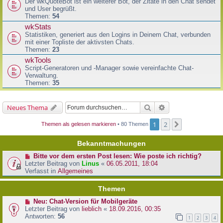
Der wkQuoteBot ist ein weiterer Bot, der Zitate in den Chat sendet
und User begrüßt.
Themen:
54
wkStats
Statistiken, generiert aus den Logins in Deinem Chat, verbunden
mit einer Topliste der aktivsten Chats.
Themen:
23
wkTools
Script-Generatoren und -Manager sowie vereinfachte Chat-
Verwaltung.
Themen:
35
Suche
Erweiterte Suche
Neues Thema
1
2
Nächste
Themen als gelesen markieren
• 80 Themen
Bekanntmachungen
Bitte vor dem ersten Post lesen: Wie poste ich richtig?
Letzter Beitrag von
Linus
«
06.05.2011, 18:04
Verfasst in
Allgemeines
Themen
Neu: Chat-Version für Mobilgeräte
Letzter Beitrag von
lieblich
«
18.09.2016, 00:35
Antworten:
56
1
2
3
4