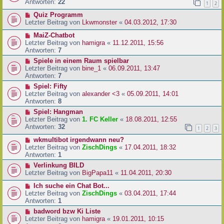
Antworten:
22
1
2
Quiz Programm
Letzter Beitrag von
Lkwmonster
«
04.03.2012, 17:30
MaiZ-Chatbot
Letzter Beitrag von
hamigra
«
11.12.2011, 15:56
Antworten:
7
Spiele in einem Raum spielbar
Letzter Beitrag von
bine_1
«
06.09.2011, 13:47
Antworten:
7
Spiel: Fifty
Letzter Beitrag von
alexander <3
«
05.09.2011, 14:01
Antworten:
8
Spiel: Hangman
Letzter Beitrag von
1. FC Keller
«
18.08.2011, 12:55
Antworten:
32
1
2
3
wkmultibot irgendwann neu?
Letzter Beitrag von
ZischDings
«
17.04.2011, 18:32
Antworten:
1
Verlinkung BILD
Letzter Beitrag von
BigPapa11
«
11.04.2011, 20:30
Ich suche ein Chat Bot...
Letzter Beitrag von
ZischDings
«
03.04.2011, 17:44
Antworten:
1
badword bzw Ki Liste
Letzter Beitrag von
hamigra
«
19.01.2011, 10:15