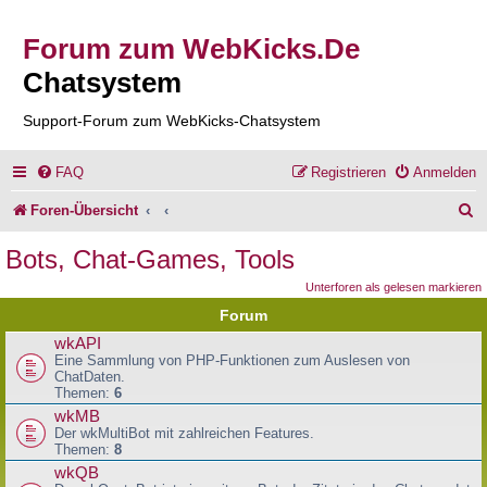
Forum zum WebKicks.De
Chatsystem
Support-Forum zum WebKicks-Chatsystem
FAQ
Registrieren
Anmelden
S
Foren-Übersicht
u
Bots, Chat-Games, Tools
c
Unterforen als gelesen markieren
h
Forum
e
wkAPI
Eine Sammlung von PHP-Funktionen zum Auslesen von
ChatDaten.
Themen:
6
wkMB
Der wkMultiBot mit zahlreichen Features.
Themen:
8
wkQB