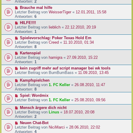
Antworten:
2
Brauche mal hilfe
Letzter Beitrag von
WeisserTiger
«
12.01.2011, 15:58
Antworten:
6
HILFE!!!!
Letzter Beitrag von
lieblich
«
22.12.2010, 20:19
Antworten:
1
Spielevorschlag: Poker Texas Hold Em
Letzter Beitrag von
Creed
«
11.10.2010, 01:34
Antworten:
8
Kartenspiel
Letzter Beitrag von
hamigra
«
27.09.2010, 15:22
Antworten:
1
kein zugriff mehr auf script manager bei wk tools
Letzter Beitrag von
BumBumBass
«
11.09.2010, 13:45
Kampfspielchen
Letzter Beitrag von
1. FC Keller
«
26.08.2010, 11:47
Antworten:
8
Spiel: Wordmix
Letzter Beitrag von
1. FC Keller
«
25.08.2010, 09:56
Mensch ärgere dich nicht
Letzter Beitrag von
Linus
«
18.07.2010, 20:08
Antworten:
2
Neuen Chat-Bot
Letzter Beitrag von
NiciMarci
«
28.06.2010, 22:02
Antworten:
4