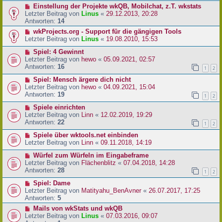
Einstellung der Projekte wkQB, Mobilchat, z.T. wkstats
Letzter Beitrag von
Linus
«
29.12.2013, 20:28
Antworten:
14
wkProjects.org - Support für die gängigen Tools
Letzter Beitrag von
Linus
«
19.08.2010, 15:53
Spiel: 4 Gewinnt
Letzter Beitrag von
hewo
«
05.09.2021, 02:57
Antworten:
16
1
2
Spiel: Mensch ärgere dich nicht
Letzter Beitrag von
hewo
«
04.09.2021, 15:04
Antworten:
19
1
2
Spiele einrichten
Letzter Beitrag von
Linn
«
12.02.2019, 19:29
Antworten:
22
1
2
Spiele über wktools.net einbinden
Letzter Beitrag von
Linn
«
09.11.2018, 14:19
Würfel zum Würfeln im Eingabeframe
Letzter Beitrag von
Flächenblitz
«
07.04.2018, 14:28
Antworten:
28
1
2
Spiel: Dame
Letzter Beitrag von
Matityahu_BenAvner
«
26.07.2017, 17:25
Antworten:
5
Mails von wkStats und wkQB
Letzter Beitrag von
Linus
«
07.03.2016, 09:07