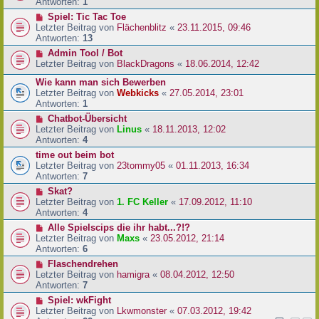
Antworten:
1
Spiel: Tic Tac Toe
Letzter Beitrag von
Flächenblitz
«
23.11.2015, 09:46
Antworten:
13
Admin Tool / Bot
Letzter Beitrag von
BlackDragons
«
18.06.2014, 12:42
Wie kann man sich Bewerben
Letzter Beitrag von
Webkicks
«
27.05.2014, 23:01
Antworten:
1
Chatbot-Übersicht
Letzter Beitrag von
Linus
«
18.11.2013, 12:02
Antworten:
4
time out beim bot
Letzter Beitrag von
23tommy05
«
01.11.2013, 16:34
Antworten:
7
Skat?
Letzter Beitrag von
1. FC Keller
«
17.09.2012, 11:10
Antworten:
4
Alle Spielscips die ihr habt...?!?
Letzter Beitrag von
Maxs
«
23.05.2012, 21:14
Antworten:
6
Flaschendrehen
Letzter Beitrag von
hamigra
«
08.04.2012, 12:50
Antworten:
7
Spiel: wkFight
Letzter Beitrag von
Lkwmonster
«
07.03.2012, 19:42