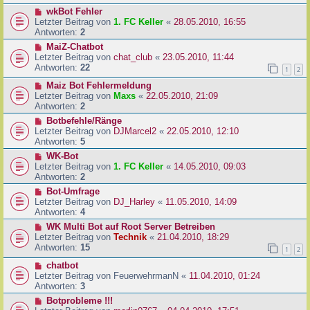
wkBot Fehler
Letzter Beitrag von
1. FC Keller
«
28.05.2010, 16:55
Antworten:
2
MaiZ-Chatbot
Letzter Beitrag von
chat_club
«
23.05.2010, 11:44
Antworten:
22
1
2
Maiz Bot Fehlermeldung
Letzter Beitrag von
Maxs
«
22.05.2010, 21:09
Antworten:
2
Botbefehle/Ränge
Letzter Beitrag von
DJMarcel2
«
22.05.2010, 12:10
Antworten:
5
WK-Bot
Letzter Beitrag von
1. FC Keller
«
14.05.2010, 09:03
Antworten:
2
Bot-Umfrage
Letzter Beitrag von
DJ_Harley
«
11.05.2010, 14:09
Antworten:
4
WK Multi Bot auf Root Server Betreiben
Letzter Beitrag von
Technik
«
21.04.2010, 18:29
Antworten:
15
1
2
chatbot
Letzter Beitrag von
FeuerwehrmanN
«
11.04.2010, 01:24
Antworten:
3
Botprobleme !!!