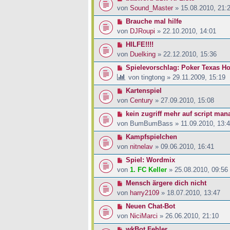
von
Sound_Master
» 15.08.2010, 21:
Brauche mal hilfe
von
DJRoupi
» 22.10.2010, 14:01
HILFE!!!!
von
Duelking
» 22.12.2010, 15:36
Spielevorschlag: Poker Texas H
von
tingtong
» 29.11.2009, 15:19
Kartenspiel
von
Century
» 27.09.2010, 15:08
kein zugriff mehr auf script man
von
BumBumBass
» 11.09.2010, 13:
Kampfspielchen
von
nitnelav
» 09.06.2010, 16:41
Spiel: Wordmix
von
1. FC Keller
» 25.08.2010, 09:56
Mensch ärgere dich nicht
von
harry2109
» 18.07.2010, 13:47
Neuen Chat-Bot
von
NiciMarci
» 26.06.2010, 21:10
wkBot Fehler