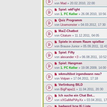
von
Mad
» 20.02.2010, 22:00
Spiel: wkFight
von
1. FC Keller
» 26.08.2010, 10:56
Quiz Programm
von
Lkwmonster
» 04.03.2012, 17:30
MaiZ-Chatbot
von
Citatum
» 11.12.2011, 04:05
Spiele in einem Raum spielbar
von
Brause-Junior
» 05.09.2011, 11:4
Spiel: Fifty
von
alexander <3
» 06.08.2011, 10:52
Spiel: Hangman
von
1. FC Keller
» 19.08.2009, 14:00
wkmultibot irgendwann neu?
von
Volpan
» 17.04.2011, 17:18
Verlinkung BILD
von
BigPapa11
» 11.04.2011, 20:30
Ich suche ein Chat Bot...
von
xXGaMePlAyXx
» 03.04.2011, 17
badword bzw Ki Liste