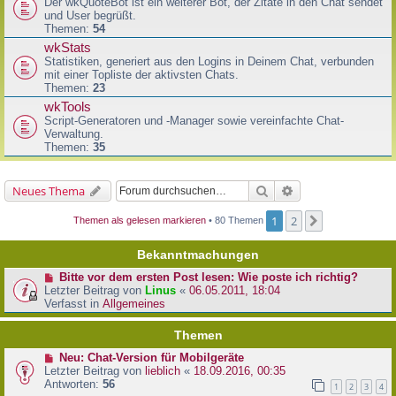
Der wkQuoteBot ist ein weiterer Bot, der Zitate in den Chat sendet
und User begrüßt.
Themen:
54
wkStats
Statistiken, generiert aus den Logins in Deinem Chat, verbunden
mit einer Topliste der aktivsten Chats.
Themen:
23
wkTools
Script-Generatoren und -Manager sowie vereinfachte Chat-
Verwaltung.
Themen:
35
Suche
Erweiterte Suche
Neues Thema
1
2
Nächste
Themen als gelesen markieren
• 80 Themen
Bekanntmachungen
Bitte vor dem ersten Post lesen: Wie poste ich richtig?
Letzter Beitrag von
Linus
«
06.05.2011, 18:04
Verfasst in
Allgemeines
Themen
Neu: Chat-Version für Mobilgeräte
Letzter Beitrag von
lieblich
«
18.09.2016, 00:35
Antworten:
56
1
2
3
4