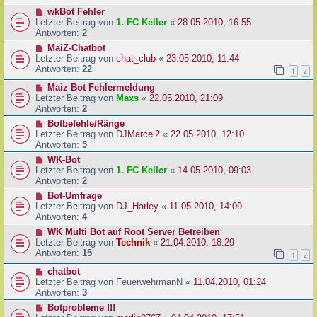
wkBot Fehler
Letzter Beitrag von
1. FC Keller
«
28.05.2010, 16:55
Antworten:
2
MaiZ-Chatbot
Letzter Beitrag von
chat_club
«
23.05.2010, 11:44
Antworten:
22
1
2
Maiz Bot Fehlermeldung
Letzter Beitrag von
Maxs
«
22.05.2010, 21:09
Antworten:
2
Botbefehle/Ränge
Letzter Beitrag von
DJMarcel2
«
22.05.2010, 12:10
Antworten:
5
WK-Bot
Letzter Beitrag von
1. FC Keller
«
14.05.2010, 09:03
Antworten:
2
Bot-Umfrage
Letzter Beitrag von
DJ_Harley
«
11.05.2010, 14:09
Antworten:
4
WK Multi Bot auf Root Server Betreiben
Letzter Beitrag von
Technik
«
21.04.2010, 18:29
Antworten:
15
1
2
chatbot
Letzter Beitrag von
FeuerwehrmanN
«
11.04.2010, 01:24
Antworten:
3
Botprobleme !!!