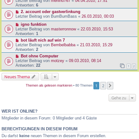
Letzter Beitrag von
merlin0767
«
04.04.2010, 17:51
Antworten:
6
2. account oder gastverlinkung
Letzter Beitrag von
BumBumBass
«
26.03.2010, 00:03
igno funktion
Letzter Beitrag von
masterronnow
«
22.03.2010, 15:53
Antworten:
1
bot läuft nich auf win 7
Letzter Beitrag von
Bembelbabba
«
21.03.2010, 15:29
Antworten:
2
Bot ohne Computer
Letzter Beitrag von
motzey
«
09.03.2010, 08:14
Antworten:
22
1
2
Neues Thema
1
2
Nächste
Themen als gelesen markieren
• 80 Themen
Gehe zu
WER IST ONLINE?
Mitglieder in diesem Forum: 0 Mitglieder und 4 Gäste
BERECHTIGUNGEN IN DIESEM FORUM
Du darfst
keine
neuen Themen in diesem Forum erstellen.