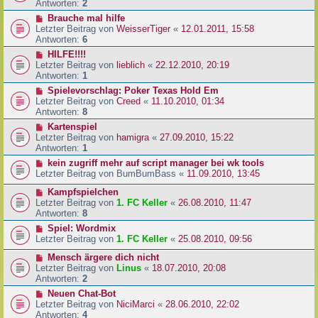
Antworten:
2
Brauche mal hilfe
Letzter Beitrag von
WeisserTiger
«
12.01.2011, 15:58
Antworten:
6
HILFE!!!!
Letzter Beitrag von
lieblich
«
22.12.2010, 20:19
Antworten:
1
Spielevorschlag: Poker Texas Hold Em
Letzter Beitrag von
Creed
«
11.10.2010, 01:34
Antworten:
8
Kartenspiel
Letzter Beitrag von
hamigra
«
27.09.2010, 15:22
Antworten:
1
kein zugriff mehr auf script manager bei wk tools
Letzter Beitrag von
BumBumBass
«
11.09.2010, 13:45
Kampfspielchen
Letzter Beitrag von
1. FC Keller
«
26.08.2010, 11:47
Antworten:
8
Spiel: Wordmix
Letzter Beitrag von
1. FC Keller
«
25.08.2010, 09:56
Mensch ärgere dich nicht
Letzter Beitrag von
Linus
«
18.07.2010, 20:08
Antworten:
2
Neuen Chat-Bot
Letzter Beitrag von
NiciMarci
«
28.06.2010, 22:02
Antworten:
4