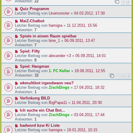
Antworten:
22
1
2
Quiz Programm
Letzter Beitrag von
Lkwmonster
«
04.03.2012, 17:30
MaiZ-Chatbot
Letzter Beitrag von
hamigra
«
11.12.2011, 15:56
Antworten:
7
Spiele in einem Raum spielbar
Letzter Beitrag von
bine_1
«
06.09.2011, 13:47
Antworten:
7
Spiel: Fifty
Letzter Beitrag von
alexander <3
«
05.09.2011, 14:01
Antworten:
8
Spiel: Hangman
Letzter Beitrag von
1. FC Keller
«
18.08.2011, 12:55
Antworten:
32
1
2
3
wkmultibot irgendwann neu?
Letzter Beitrag von
ZischDings
«
17.04.2011, 18:32
Antworten:
1
Verlinkung BILD
Letzter Beitrag von
BigPapa11
«
11.04.2011, 20:30
Ich suche ein Chat Bot...
Letzter Beitrag von
ZischDings
«
03.04.2011, 17:44
Antworten:
1
badword bzw Ki Liste
Letzter Beitrag von
hamigra
«
19.01.2011, 10:15