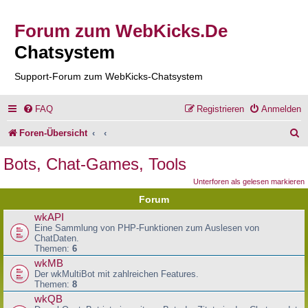
Forum zum WebKicks.De
Chatsystem
Support-Forum zum WebKicks-Chatsystem
FAQ
Registrieren
Anmelden
S
Foren-Übersicht
u
Bots, Chat-Games, Tools
c
Unterforen als gelesen markieren
h
Forum
e
wkAPI
Eine Sammlung von PHP-Funktionen zum Auslesen von
ChatDaten.
Themen:
6
wkMB
Der wkMultiBot mit zahlreichen Features.
Themen:
8
wkQB