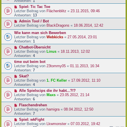
Antworten:
1
Spiel: Tic Tac Toe
Letzter Beitrag von
Flächenblitz
«
23.11.2015, 09:46
Antworten:
13
Admin Tool / Bot
Letzter Beitrag von
BlackDragons
«
18.06.2014, 12:42
Wie kann man sich Bewerben
Letzter Beitrag von
Webkicks
«
27.05.2014, 23:01
Antworten:
1
Chatbot-Übersicht
Letzter Beitrag von
Linus
«
18.11.2013, 12:02
Antworten:
4
time out beim bot
Letzter Beitrag von
23tommy05
«
01.11.2013, 16:34
Antworten:
7
Skat?
Letzter Beitrag von
1. FC Keller
«
17.09.2012, 11:10
Antworten:
4
Alle Spielscips die ihr habt...?!?
Letzter Beitrag von
Maxs
«
23.05.2012, 21:14
Antworten:
6
Flaschendrehen
Letzter Beitrag von
hamigra
«
08.04.2012, 12:50
Antworten:
7
Spiel: wkFight
Letzter Beitrag von
Lkwmonster
«
07.03.2012, 19:42