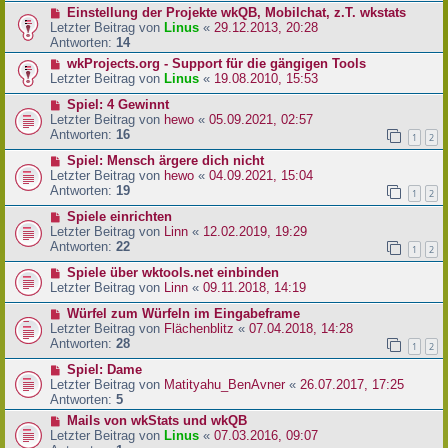
Einstellung der Projekte wkQB, Mobilchat, z.T. wkstats
Letzter Beitrag von
Linus
«
29.12.2013, 20:28
Antworten:
14
wkProjects.org - Support für die gängigen Tools
Letzter Beitrag von
Linus
«
19.08.2010, 15:53
Spiel: 4 Gewinnt
Letzter Beitrag von
hewo
«
05.09.2021, 02:57
Antworten:
16
1
2
Spiel: Mensch ärgere dich nicht
Letzter Beitrag von
hewo
«
04.09.2021, 15:04
Antworten:
19
1
2
Spiele einrichten
Letzter Beitrag von
Linn
«
12.02.2019, 19:29
Antworten:
22
1
2
Spiele über wktools.net einbinden
Letzter Beitrag von
Linn
«
09.11.2018, 14:19
Würfel zum Würfeln im Eingabeframe
Letzter Beitrag von
Flächenblitz
«
07.04.2018, 14:28
Antworten:
28
1
2
Spiel: Dame
Letzter Beitrag von
Matityahu_BenAvner
«
26.07.2017, 17:25
Antworten:
5
Mails von wkStats und wkQB
Letzter Beitrag von
Linus
«
07.03.2016, 09:07