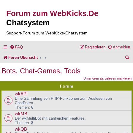
Forum zum WebKicks.De
Chatsystem
Support-Forum zum WebKicks-Chatsystem
FAQ
Registrieren
Anmelden
S
Foren-Übersicht
u
Bots, Chat-Games, Tools
c
Unterforen als gelesen markieren
h
Forum
e
wkAPI
Eine Sammlung von PHP-Funktionen zum Auslesen von
ChatDaten.
Themen:
6
wkMB
Der wkMultiBot mit zahlreichen Features.
Themen:
8
wkQB