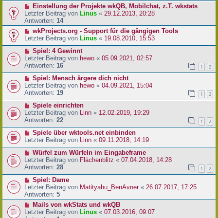
Einstellung der Projekte wkQB, Mobilchat, z.T. wkstats
Letzter Beitrag von
Linus
«
29.12.2013, 20:28
Antworten:
14
wkProjects.org - Support für die gängigen Tools
Letzter Beitrag von
Linus
«
19.08.2010, 15:53
Spiel: 4 Gewinnt
Letzter Beitrag von
hewo
«
05.09.2021, 02:57
Antworten:
16
1
2
Spiel: Mensch ärgere dich nicht
Letzter Beitrag von
hewo
«
04.09.2021, 15:04
Antworten:
19
1
2
Spiele einrichten
Letzter Beitrag von
Linn
«
12.02.2019, 19:29
Antworten:
22
1
2
Spiele über wktools.net einbinden
Letzter Beitrag von
Linn
«
09.11.2018, 14:19
Würfel zum Würfeln im Eingabeframe
Letzter Beitrag von
Flächenblitz
«
07.04.2018, 14:28
Antworten:
28
1
2
Spiel: Dame
Letzter Beitrag von
Matityahu_BenAvner
«
26.07.2017, 17:25
Antworten:
5
Mails von wkStats und wkQB
Letzter Beitrag von
Linus
«
07.03.2016, 09:07