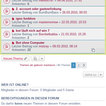
Letzter Beitrag von
merlin0767
«
04.04.2010, 17:51
Antworten:
6
2. account oder gastverlinkung
Letzter Beitrag von
BumBumBass
«
26.03.2010, 00:03
igno funktion
Letzter Beitrag von
masterronnow
«
22.03.2010, 15:53
Antworten:
1
bot läuft nich auf win 7
Letzter Beitrag von
Bembelbabba
«
21.03.2010, 15:29
Antworten:
2
Bot ohne Computer
Letzter Beitrag von
motzey
«
09.03.2010, 08:14
Antworten:
22
1
2
Neues Thema
1
2
Nächste
Themen als gelesen markieren
• 80 Themen
Gehe zu
WER IST ONLINE?
Mitglieder in diesem Forum: 0 Mitglieder und 5 Gäste
BERECHTIGUNGEN IN DIESEM FORUM
Du darfst
keine
neuen Themen in diesem Forum erstellen.