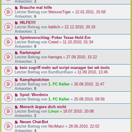
Antworten:
2
Brauche mal hilfe
Letzter Beitrag von
WeisserTiger
«
12.01.2011, 15:58
Antworten:
6
HILFE!!!!
Letzter Beitrag von
lieblich
«
22.12.2010, 20:19
Antworten:
1
Spielevorschlag: Poker Texas Hold Em
Letzter Beitrag von
Creed
«
11.10.2010, 01:34
Antworten:
8
Kartenspiel
Letzter Beitrag von
hamigra
«
27.09.2010, 15:22
Antworten:
1
kein zugriff mehr auf script manager bei wk tools
Letzter Beitrag von
BumBumBass
«
11.09.2010, 13:45
Kampfspielchen
Letzter Beitrag von
1. FC Keller
«
26.08.2010, 11:47
Antworten:
8
Spiel: Wordmix
Letzter Beitrag von
1. FC Keller
«
25.08.2010, 09:56
Mensch ärgere dich nicht
Letzter Beitrag von
Linus
«
18.07.2010, 20:08
Antworten:
2
Neuen Chat-Bot
Letzter Beitrag von
NiciMarci
«
28.06.2010, 22:02
Antworten:
4