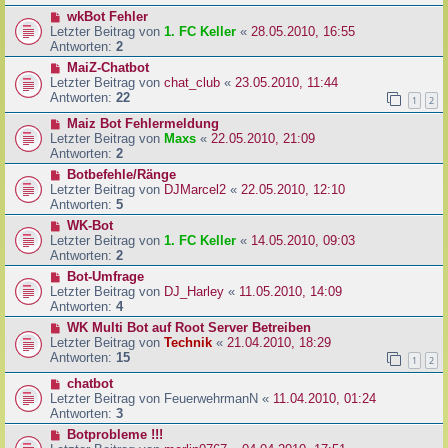
wkBot Fehler
Letzter Beitrag von
1. FC Keller
«
28.05.2010, 16:55
Antworten:
2
MaiZ-Chatbot
Letzter Beitrag von
chat_club
«
23.05.2010, 11:44
Antworten:
22
1
2
Maiz Bot Fehlermeldung
Letzter Beitrag von
Maxs
«
22.05.2010, 21:09
Antworten:
2
Botbefehle/Ränge
Letzter Beitrag von
DJMarcel2
«
22.05.2010, 12:10
Antworten:
5
WK-Bot
Letzter Beitrag von
1. FC Keller
«
14.05.2010, 09:03
Antworten:
2
Bot-Umfrage
Letzter Beitrag von
DJ_Harley
«
11.05.2010, 14:09
Antworten:
4
WK Multi Bot auf Root Server Betreiben
Letzter Beitrag von
Technik
«
21.04.2010, 18:29
Antworten:
15
1
2
chatbot
Letzter Beitrag von
FeuerwehrmanN
«
11.04.2010, 01:24
Antworten:
3
Botprobleme !!!