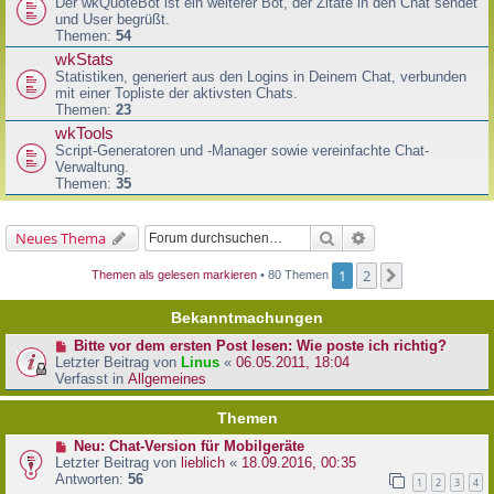
Der wkQuoteBot ist ein weiterer Bot, der Zitate in den Chat sendet
und User begrüßt.
Themen:
54
wkStats
Statistiken, generiert aus den Logins in Deinem Chat, verbunden
mit einer Topliste der aktivsten Chats.
Themen:
23
wkTools
Script-Generatoren und -Manager sowie vereinfachte Chat-
Verwaltung.
Themen:
35
Suche
Erweiterte Suche
Neues Thema
1
2
Nächste
Themen als gelesen markieren
• 80 Themen
Bekanntmachungen
Bitte vor dem ersten Post lesen: Wie poste ich richtig?
Letzter Beitrag von
Linus
«
06.05.2011, 18:04
Verfasst in
Allgemeines
Themen
Neu: Chat-Version für Mobilgeräte
Letzter Beitrag von
lieblich
«
18.09.2016, 00:35
Antworten:
56
1
2
3
4