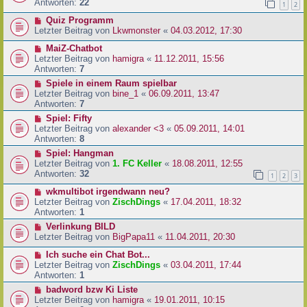
Antworten:
22
1
2
Quiz Programm
Letzter Beitrag von
Lkwmonster
«
04.03.2012, 17:30
MaiZ-Chatbot
Letzter Beitrag von
hamigra
«
11.12.2011, 15:56
Antworten:
7
Spiele in einem Raum spielbar
Letzter Beitrag von
bine_1
«
06.09.2011, 13:47
Antworten:
7
Spiel: Fifty
Letzter Beitrag von
alexander <3
«
05.09.2011, 14:01
Antworten:
8
Spiel: Hangman
Letzter Beitrag von
1. FC Keller
«
18.08.2011, 12:55
Antworten:
32
1
2
3
wkmultibot irgendwann neu?
Letzter Beitrag von
ZischDings
«
17.04.2011, 18:32
Antworten:
1
Verlinkung BILD
Letzter Beitrag von
BigPapa11
«
11.04.2011, 20:30
Ich suche ein Chat Bot...
Letzter Beitrag von
ZischDings
«
03.04.2011, 17:44
Antworten:
1
badword bzw Ki Liste
Letzter Beitrag von
hamigra
«
19.01.2011, 10:15