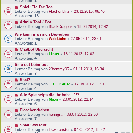
Antworten:
1
Spiel: Tic Tac Toe
Letzter Beitrag von
Flächenblitz
«
23.11.2015, 09:46
Antworten:
13
Admin Tool / Bot
Letzter Beitrag von
BlackDragons
«
18.06.2014, 12:42
Wie kann man sich Bewerben
Letzter Beitrag von
Webkicks
«
27.05.2014, 23:01
Antworten:
1
Chatbot-Übersicht
Letzter Beitrag von
Linus
«
18.11.2013, 12:02
Antworten:
4
time out beim bot
Letzter Beitrag von
23tommy05
«
01.11.2013, 16:34
Antworten:
7
Skat?
Letzter Beitrag von
1. FC Keller
«
17.09.2012, 11:10
Antworten:
4
Alle Spielscips die ihr habt...?!?
Letzter Beitrag von
Maxs
«
23.05.2012, 21:14
Antworten:
6
Flaschendrehen
Letzter Beitrag von
hamigra
«
08.04.2012, 12:50
Antworten:
7
Spiel: wkFight
Letzter Beitrag von
Lkwmonster
«
07.03.2012, 19:42