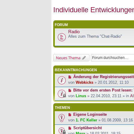
Individuelle Entwicklung
FORUM
Radio
Alles zum Thema "Chat-Radio"
Neues Thema
BEKANNTMACHUNGEN
Änderung der Registrierungsseit
von
Webkicks
» 20.01.2012, 11:10
Bitte vor dem ersten Post lesen: 
von
Linus
» 22.04.2010, 23:11 » in
Al
THEMEN
Eigene Loginseite
von
1. FC Keller
» 01.08.2009, 13:16
Scriptübersicht
von
Maxs
» 18.02.2011, 18:15