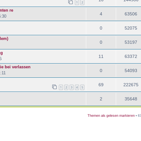
1
2
nten re
4
63506
6:30
0
52075
blem)
0
53197
ng
11
63372
6
ie bei verlassen
0
54093
:11
69
222675
1
2
3
4
5
2
35648
Themen als gelesen markieren
• 6