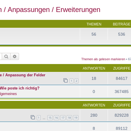
en / Anpassungen / Erweiterungen
THEMEN
BEITRÄGE
56
536
Suche
Erweiterte Suche
Themen als gelesen markieren
• 6
ANTWORTEN
ZUGRIFFE
e / Anpassung der Felder
18
84617
1
2
Wie poste ich richtig?
0
367485
lgemeines
ANTWORTEN
ZUGRIFFE
280
829228
1
15
16
17
18
19
…
8
89112