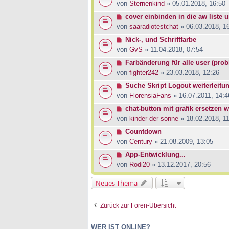
von
Sternenkind
» 05.01.2018, 16:50
cover einbinden in die aw liste u
von
saaradiotestchat
» 06.03.2018, 1
Nick-, und Schriftfarbe
von
GvS
» 11.04.2018, 07:54
Farbänderung für alle user (pro
von
fighter242
» 23.03.2018, 12:26
Suche Skript Logout weiterleitu
von
FlorensiaFans
» 16.07.2011, 14:4
chat-button mit grafik ersetzen w
von
kinder-der-sonne
» 18.02.2018, 11
Countdown
von
Century
» 21.08.2009, 13:05
App-Entwicklung...
von
Rodi20
» 13.12.2017, 20:56
Neues Thema
Zurück zur Foren-Übersicht
WER IST ONLINE?