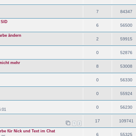
7
84347
 SID
6
56500
Farbe ändern
2
59915
0
52876
 nicht mehr
8
53008
0
56330
0
55924
0
56230
6:01
17
109741
1
2
rbe für Nick und Text im Chat
6
55325