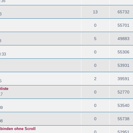
:35
13
65732
3
0
55701
5
49883
8
0
55306
8:33
0
53931
2
39591
5
liste
0
52770
17
0
53540
39
0
55738
08
nbinden ohne Scroll
0
52951