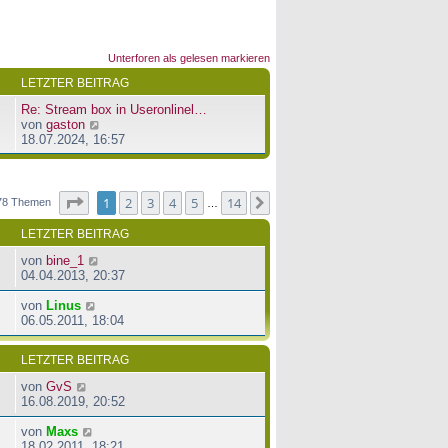
Unterforen als gelesen markieren
LETZTER BEITRAG
Re: Stream box in Useronlinel…
N
von
gaston
e
18.07.2024, 16:57
u
e
s
t
Seite
1
von
14
1
2
3
4
5
14
Nächste
78 Themen
…
e
r
LETZTER BEITRAG
B
e
von
bine_1
i
04.04.2013, 20:37
t
r
von
Linus
a
06.05.2011, 18:04
g
LETZTER BEITRAG
von
GvS
16.08.2019, 20:52
von
Maxs
18.02.2011, 18:21