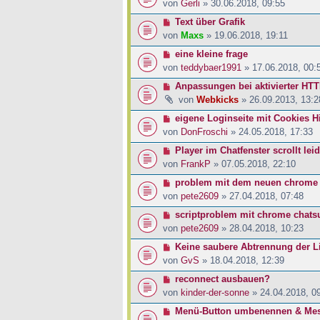
von
Gerli
» 30.06.2018, 09:55
Text über Grafik
von
Maxs
» 19.06.2018, 19:11
eine kleine frage
von
teddybaer1991
» 17.06.2018, 00:
Anpassungen bei aktivierter HT
von
Webkicks
» 26.09.2013, 13:2
eigene Loginseite mit Cookies H
von
DonFroschi
» 24.05.2018, 17:33
Player im Chatfenster scrollt le
von
FrankP
» 07.05.2018, 22:10
problem mit dem neuen chrome
von
pete2609
» 27.04.2018, 07:48
scriptproblem mit chrome chats
von
pete2609
» 28.04.2018, 10:23
Keine saubere Abtrennung der L
von
GvS
» 18.04.2018, 12:39
reconnect ausbauen?
von
kinder-der-sonne
» 24.04.2018, 0
Menü-Button umbenennen & Mes