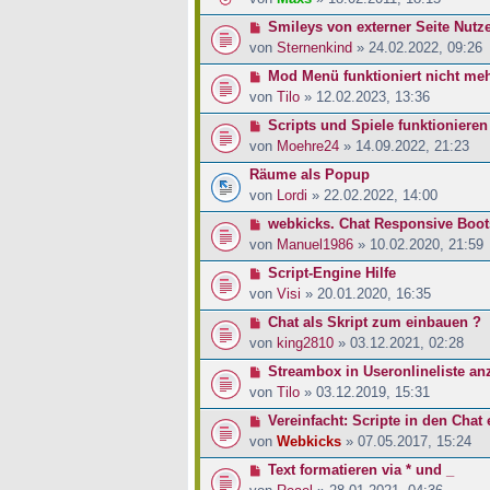
Smileys von externer Seite Nutz
von
Sternenkind
» 24.02.2022, 09:26
Mod Menü funktioniert nicht me
von
Tilo
» 12.02.2023, 13:36
Scripts und Spiele funktionieren
von
Moehre24
» 14.09.2022, 21:23
Räume als Popup
von
Lordi
» 22.02.2022, 14:00
webkicks. Chat Responsive Boot
von
Manuel1986
» 10.02.2020, 21:59
Script-Engine Hilfe
von
Visi
» 20.01.2020, 16:35
Chat als Skript zum einbauen ?
von
king2810
» 03.12.2021, 02:28
Streambox in Useronlineliste an
von
Tilo
» 03.12.2019, 15:31
Vereinfacht: Scripte in den Chat
von
Webkicks
» 07.05.2017, 15:24
Text formatieren via * und _