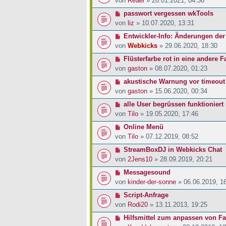
von
Reael
» 28.01.2021, 04:36
passwort vergessen wkTools
von
liz
» 10.07.2020, 13:31
Entwickler-Info: Änderungen der
von
Webkicks
» 29.06.2020, 18:30
Flüsterfarbe rot in eine andere 
von
gaston
» 08.07.2020, 01:23
akustische Warnung vor timeout
von
gaston
» 15.06.2020, 00:34
alle User begrüssen funktioniert
von
Tilo
» 19.05.2020, 17:46
Online Menü
von
Tilo
» 07.12.2019, 08:52
StreamBoxDJ in Webkicks Chat
von
2Jens10
» 28.09.2019, 20:21
Messagesound
von
kinder-der-sonne
» 06.06.2019, 1
Script-Anfrage
von
Rodi20
» 13.11.2013, 19:25
Hilfsmittel zum anpassen von Fa