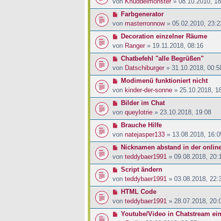
von
Knuddelmonster
» 08.10.2010, 18
Farbgenerator
von
masterronnow
» 05.02.2010, 23:2
Decoration einzelner Räume
von
Ranger
» 19.11.2018, 08:16
Chatbefehl "alle Begrüßen"
von
Datschiburger
» 31.10.2018, 00:5
Modimenü funktioniert nicht
von
kinder-der-sonne
» 25.10.2018, 1
Bilder im Chat
von
queylotrie
» 23.10.2018, 19:08
Brauche Hilfe
von
natejasper133
» 13.08.2018, 16:0
Nicknamen abstand in der online
von
teddybaer1991
» 09.08.2018, 20:
Script ändern
von
teddybaer1991
» 03.08.2018, 22:
HTML Code
von
teddybaer1991
» 28.07.2018, 20:
Youtube/Video in Chatstream ei