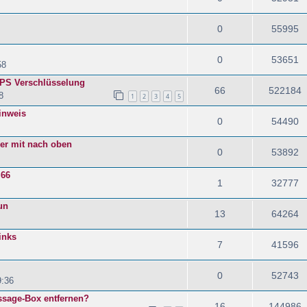
0
55995
0
53651
58
TPS Verschlüsselung
66
522184
8
1
2
3
4
5
inweis
0
54490
ider mit nach oben
0
53892
 66
1
32777
un
13
64264
inks
7
41596
0
52743
9:36
sage-Box entfernen?
16
144986