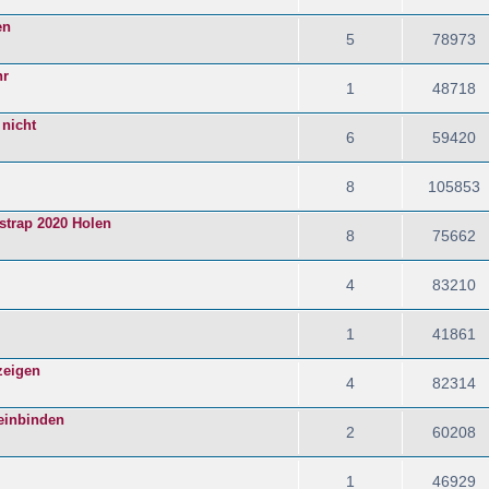
en
5
78973
hr
1
48718
 nicht
6
59420
8
105853
strap 2020 Holen
8
75662
4
83210
1
41861
zeigen
4
82314
 einbinden
2
60208
1
46929