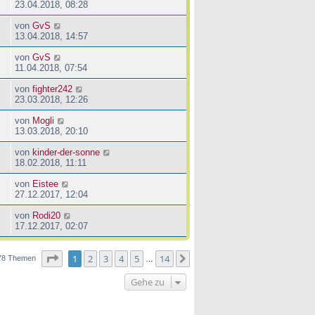
23.04.2018, 08:28
von
GvS
13.04.2018, 14:57
von
GvS
11.04.2018, 07:54
von
fighter242
23.03.2018, 12:26
von
Mogli
13.03.2018, 20:10
von
kinder-der-sonne
18.02.2018, 11:11
von
Eistee
27.12.2017, 12:04
von
Rodi20
17.12.2017, 02:07
Seite
1
von
14
1
2
3
4
5
14
Nächste
78 Themen
…
Gehe zu