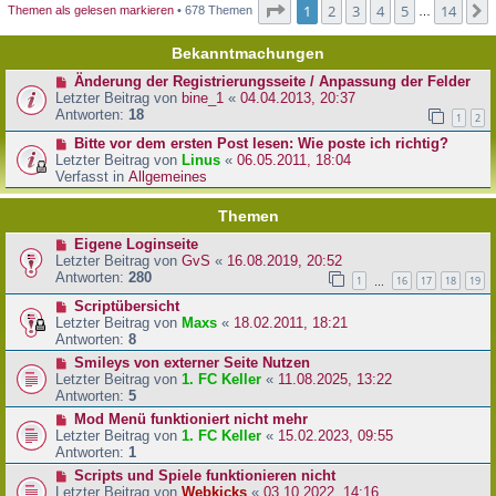
Seite
1
von
14
1
2
3
4
5
14
Themen als gelesen markieren
• 678 Themen
…
Bekanntmachungen
Änderung der Registrierungsseite / Anpassung der Felder
Letzter Beitrag von
bine_1
«
04.04.2013, 20:37
Antworten:
18
1
2
Bitte vor dem ersten Post lesen: Wie poste ich richtig?
Letzter Beitrag von
Linus
«
06.05.2011, 18:04
Verfasst in
Allgemeines
Themen
Eigene Loginseite
Letzter Beitrag von
GvS
«
16.08.2019, 20:52
Antworten:
280
1
16
17
18
19
…
Scriptübersicht
Letzter Beitrag von
Maxs
«
18.02.2011, 18:21
Antworten:
8
Smileys von externer Seite Nutzen
Letzter Beitrag von
1. FC Keller
«
11.08.2025, 13:22
Antworten:
5
Mod Menü funktioniert nicht mehr
Letzter Beitrag von
1. FC Keller
«
15.02.2023, 09:55
Antworten:
1
Scripts und Spiele funktionieren nicht
Letzter Beitrag von
Webkicks
«
03.10.2022, 14:16