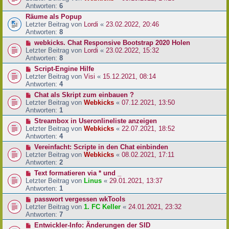
Antworten:
6
Räume als Popup
Letzter Beitrag von
Lordi
«
23.02.2022, 20:46
Antworten:
8
webkicks. Chat Responsive Bootstrap 2020 Holen
Letzter Beitrag von
Lordi
«
23.02.2022, 15:32
Antworten:
8
Script-Engine Hilfe
Letzter Beitrag von
Visi
«
15.12.2021, 08:14
Antworten:
4
Chat als Skript zum einbauen ?
Letzter Beitrag von
Webkicks
«
07.12.2021, 13:50
Antworten:
1
Streambox in Useronlineliste anzeigen
Letzter Beitrag von
Webkicks
«
22.07.2021, 18:52
Antworten:
4
Vereinfacht: Scripte in den Chat einbinden
Letzter Beitrag von
Webkicks
«
08.02.2021, 17:11
Antworten:
2
Text formatieren via * und _
Letzter Beitrag von
Linus
«
29.01.2021, 13:37
Antworten:
1
passwort vergessen wkTools
Letzter Beitrag von
1. FC Keller
«
24.01.2021, 23:32
Antworten:
7
Entwickler-Info: Änderungen der SID