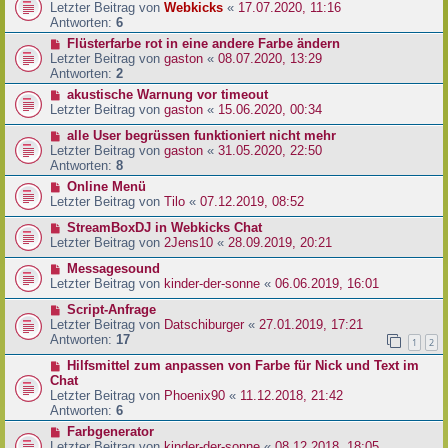
Letzter Beitrag von
Webkicks
«
17.07.2020, 11:16
Antworten:
6
Flüsterfarbe rot in eine andere Farbe ändern
Letzter Beitrag von
gaston
«
08.07.2020, 13:29
Antworten:
2
akustische Warnung vor timeout
Letzter Beitrag von
gaston
«
15.06.2020, 00:34
alle User begrüssen funktioniert nicht mehr
Letzter Beitrag von
gaston
«
31.05.2020, 22:50
Antworten:
8
Online Menü
Letzter Beitrag von
Tilo
«
07.12.2019, 08:52
StreamBoxDJ in Webkicks Chat
Letzter Beitrag von
2Jens10
«
28.09.2019, 20:21
Messagesound
Letzter Beitrag von
kinder-der-sonne
«
06.06.2019, 16:01
Script-Anfrage
Letzter Beitrag von
Datschiburger
«
27.01.2019, 17:21
Antworten:
17
1
2
Hilfsmittel zum anpassen von Farbe für Nick und Text im
Chat
Letzter Beitrag von
Phoenix90
«
11.12.2018, 21:42
Antworten:
6
Farbgenerator
Letzter Beitrag von
kinder-der-sonne
«
08.12.2018, 18:05