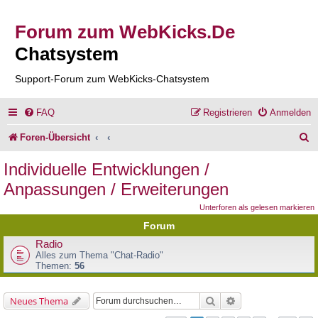
Forum zum WebKicks.De
Chatsystem
Support-Forum zum WebKicks-Chatsystem
FAQ
Registrieren
Anmelden
S
Foren-Übersicht
u
Individuelle Entwicklungen /
c
Anpassungen / Erweiterungen
h
Unterforen als gelesen markieren
e
Forum
Radio
Alles zum Thema "Chat-Radio"
Themen:
56
Suche
Erweiterte Suche
Neues Thema