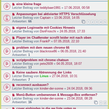
eine kleine frage
Letzter Beitrag von
teddybaer1991
«
17.06.2018, 00:58
Anpassungen bei aktivierter HTTPS Verschlüsselung
Letzter Beitrag von
Captain
«
13.06.2018, 14:05
Antworten:
66
1
2
3
4
5
eigene Loginseite mit Cookies Hinweis
Letzter Beitrag von
DonFroschi
«
24.05.2018, 17:33
Player im Chatfenster scrollt leider mit nach oben
Letzter Beitrag von
FrankP
«
07.05.2018, 22:10
problem mit dem neuen chrome 66
Letzter Beitrag von
blackrose86
«
06.05.2018, 21:40
Antworten:
1
scriptproblem mit chrome chatsun
Letzter Beitrag von
pete2609
«
04.05.2018, 18:07
Antworten:
13
Keine saubere Abtrennung der Links
Letzter Beitrag von
Linus
«
27.04.2018, 10:31
Antworten:
7
reconnect ausbauen?
Letzter Beitrag von
kinder-der-sonne
«
24.04.2018, 09:36
Menü-Button umbenennen & Message-Box entfernen?
Letzter Beitrag von
kinder-der-sonne
«
23.04.2018, 08:28
Antworten:
16
1
2
cover einbinden in die aw liste unten re