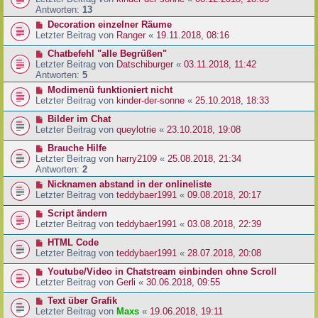
Antworten:
13
Decoration einzelner Räume
Letzter Beitrag von
Ranger
«
19.11.2018, 08:16
Chatbefehl "alle Begrüßen"
Letzter Beitrag von
Datschiburger
«
03.11.2018, 11:42
Antworten:
5
Modimenü funktioniert nicht
Letzter Beitrag von
kinder-der-sonne
«
25.10.2018, 18:33
Bilder im Chat
Letzter Beitrag von
queylotrie
«
23.10.2018, 19:08
Brauche Hilfe
Letzter Beitrag von
harry2109
«
25.08.2018, 21:34
Antworten:
2
Nicknamen abstand in der onlineliste
Letzter Beitrag von
teddybaer1991
«
09.08.2018, 20:17
Script ändern
Letzter Beitrag von
teddybaer1991
«
03.08.2018, 22:39
HTML Code
Letzter Beitrag von
teddybaer1991
«
28.07.2018, 20:08
Youtube/Video in Chatstream einbinden ohne Scroll
Letzter Beitrag von
Gerli
«
30.06.2018, 09:55
Text über Grafik
Letzter Beitrag von
Maxs
«
19.06.2018, 19:11