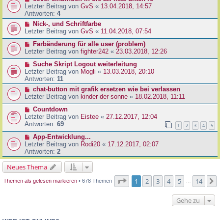
Letzter Beitrag von
GvS
«
13.04.2018, 14:57
Antworten:
4
Nick-, und Schriftfarbe
Letzter Beitrag von
GvS
«
11.04.2018, 07:54
Farbänderung für alle user (problem)
Letzter Beitrag von
fighter242
«
23.03.2018, 12:26
Suche Skript Logout weiterleitung
Letzter Beitrag von
Mogli
«
13.03.2018, 20:10
Antworten:
11
chat-button mit grafik ersetzen wie bei verlassen
Letzter Beitrag von
kinder-der-sonne
«
18.02.2018, 11:11
Countdown
Letzter Beitrag von
Eistee
«
27.12.2017, 12:04
Antworten:
69
1
2
3
4
5
App-Entwicklung...
Letzter Beitrag von
Rodi20
«
17.12.2017, 02:07
Antworten:
2
Neues Thema
Seite
1
von
14
1
2
3
4
5
14
Themen als gelesen markieren
• 678 Themen
…
Gehe zu