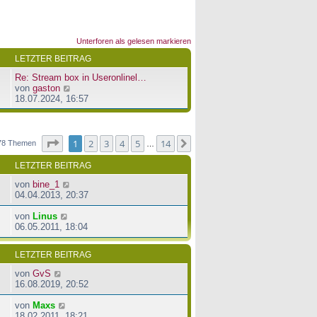
Unterforen als gelesen markieren
LETZTER BEITRAG
Re: Stream box in Useronlinel…
N
von
gaston
e
18.07.2024, 16:57
u
e
s
t
Seite
1
von
14
1
2
3
4
5
14
Nächste
78 Themen
…
e
r
LETZTER BEITRAG
B
e
von
bine_1
i
04.04.2013, 20:37
t
r
von
Linus
a
06.05.2011, 18:04
g
LETZTER BEITRAG
von
GvS
16.08.2019, 20:52
von
Maxs
18.02.2011, 18:21