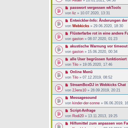
von
Reael
» 28.01.2021, 04:36
passwort vergessen wkTools
von
liz
» 10.07.2020, 13:31
Entwickler-Info: Änderungen der
von
Webkicks
» 29.06.2020, 18:30
Flüsterfarbe rot in eine andere 
von
gaston
» 08.07.2020, 01:23
akustische Warnung vor timeout
von
gaston
» 15.06.2020, 00:34
alle User begrüssen funktioniert
von
Tilo
» 19.05.2020, 17:46
Online Menü
von
Tilo
» 07.12.2019, 08:52
StreamBoxDJ in Webkicks Chat
von
2Jens10
» 28.09.2019, 20:21
Messagesound
von
kinder-der-sonne
» 06.06.2019, 1
Script-Anfrage
von
Rodi20
» 13.11.2013, 19:25
Hilfsmittel zum anpassen von Fa