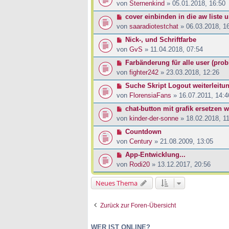
von
Sternenkind
» 05.01.2018, 16:50
cover einbinden in die aw liste u
von
saaradiotestchat
» 06.03.2018, 1
Nick-, und Schriftfarbe
von
GvS
» 11.04.2018, 07:54
Farbänderung für alle user (pro
von
fighter242
» 23.03.2018, 12:26
Suche Skript Logout weiterleitu
von
FlorensiaFans
» 16.07.2011, 14:4
chat-button mit grafik ersetzen w
von
kinder-der-sonne
» 18.02.2018, 11
Countdown
von
Century
» 21.08.2009, 13:05
App-Entwicklung...
von
Rodi20
» 13.12.2017, 20:56
Neues Thema
Zurück zur Foren-Übersicht
WER IST ONLINE?