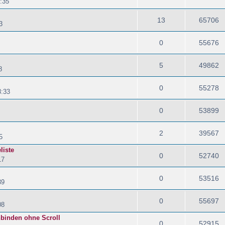
:35
13
65706
3
0
55676
5
49862
8
0
55278
8:33
0
53899
2
39567
5
liste
0
52740
17
0
53516
39
0
55697
08
nbinden ohne Scroll
0
52915