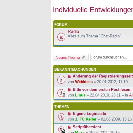
Individuelle Entwicklung
FORUM
Radio
Alles zum Thema "Chat-Radio"
Neues Thema
BEKANNTMACHUNGEN
Änderung der Registrierungsseit
von
Webkicks
» 20.01.2012, 11:10
Bitte vor dem ersten Post lesen: 
von
Linus
» 22.04.2010, 23:11 » in
Al
THEMEN
Eigene Loginseite
von
1. FC Keller
» 01.08.2009, 13:16
Scriptübersicht
von
Maxs
» 18.02.2011, 18:15