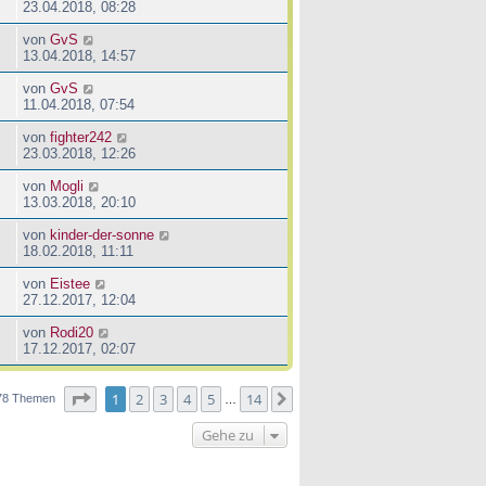
23.04.2018, 08:28
von
GvS
13.04.2018, 14:57
von
GvS
11.04.2018, 07:54
von
fighter242
23.03.2018, 12:26
von
Mogli
13.03.2018, 20:10
von
kinder-der-sonne
18.02.2018, 11:11
von
Eistee
27.12.2017, 12:04
von
Rodi20
17.12.2017, 02:07
Seite
1
von
14
1
2
3
4
5
14
Nächste
78 Themen
…
Gehe zu