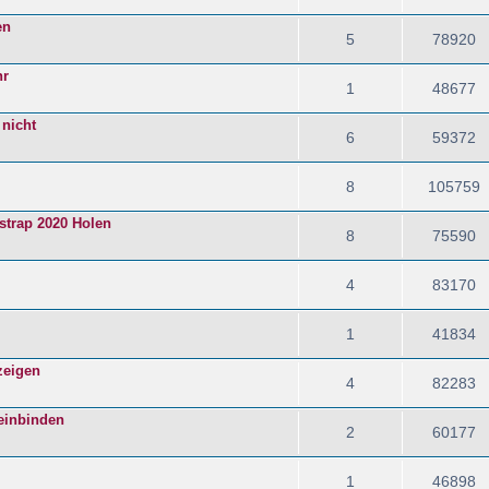
en
5
78920
hr
1
48677
 nicht
6
59372
8
105759
strap 2020 Holen
8
75590
4
83170
1
41834
zeigen
4
82283
 einbinden
2
60177
1
46898