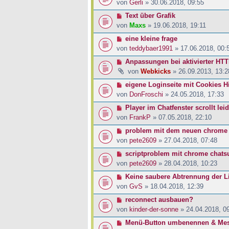
von
Gerli
» 30.06.2018, 09:55
Text über Grafik
von
Maxs
» 19.06.2018, 19:11
eine kleine frage
von
teddybaer1991
» 17.06.2018, 00:
Anpassungen bei aktivierter HT
von
Webkicks
» 26.09.2013, 13:2
eigene Loginseite mit Cookies H
von
DonFroschi
» 24.05.2018, 17:33
Player im Chatfenster scrollt le
von
FrankP
» 07.05.2018, 22:10
problem mit dem neuen chrome
von
pete2609
» 27.04.2018, 07:48
scriptproblem mit chrome chats
von
pete2609
» 28.04.2018, 10:23
Keine saubere Abtrennung der L
von
GvS
» 18.04.2018, 12:39
reconnect ausbauen?
von
kinder-der-sonne
» 24.04.2018, 0
Menü-Button umbenennen & Mes