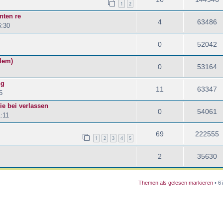
1
2
nten re
4
63486
6:30
0
52042
blem)
0
53164
ng
11
63347
6
ie bei verlassen
0
54061
:11
69
222555
1
2
3
4
5
2
35630
Themen als gelesen markieren
• 6