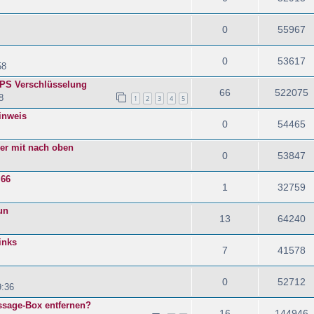
0
55967
0
53617
58
TPS Verschlüsselung
66
522075
8
1
2
3
4
5
inweis
0
54465
ider mit nach oben
0
53847
 66
1
32759
un
13
64240
inks
7
41578
0
52712
9:36
sage-Box entfernen?
16
144946