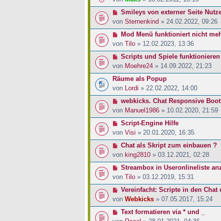
Smileys von externer Seite Nutz
von
Sternenkind
» 24.02.2022, 09:26
Mod Menü funktioniert nicht me
von
Tilo
» 12.02.2023, 13:36
Scripts und Spiele funktionieren
von
Moehre24
» 14.09.2022, 21:23
Räume als Popup
von
Lordi
» 22.02.2022, 14:00
webkicks. Chat Responsive Boot
von
Manuel1986
» 10.02.2020, 21:59
Script-Engine Hilfe
von
Visi
» 20.01.2020, 16:35
Chat als Skript zum einbauen ?
von
king2810
» 03.12.2021, 02:28
Streambox in Useronlineliste an
von
Tilo
» 03.12.2019, 15:31
Vereinfacht: Scripte in den Chat
von
Webkicks
» 07.05.2017, 15:24
Text formatieren via * und _