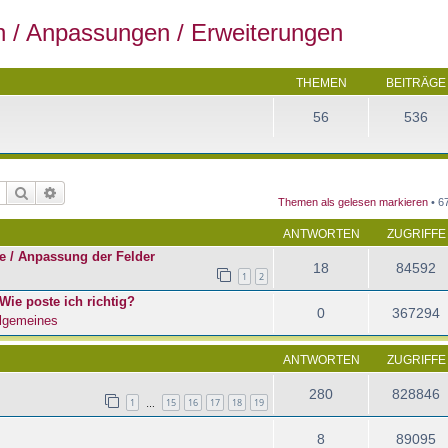
en / Anpassungen / Erweiterungen
THEMEN
BEITRÄGE
56
536
Suche
Erweiterte Suche
Themen als gelesen markieren
• 6
ANTWORTEN
ZUGRIFFE
e / Anpassung der Felder
18
84592
1
2
Wie poste ich richtig?
0
367294
lgemeines
ANTWORTEN
ZUGRIFFE
280
828846
1
15
16
17
18
19
…
8
89095