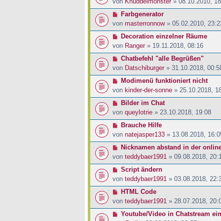
von
Knuddelmonster
» 08.10.2010, 18
Farbgenerator
von
masterronnow
» 05.02.2010, 23:2
Decoration einzelner Räume
von
Ranger
» 19.11.2018, 08:16
Chatbefehl "alle Begrüßen"
von
Datschiburger
» 31.10.2018, 00:5
Modimenü funktioniert nicht
von
kinder-der-sonne
» 25.10.2018, 1
Bilder im Chat
von
queylotrie
» 23.10.2018, 19:08
Brauche Hilfe
von
natejasper133
» 13.08.2018, 16:0
Nicknamen abstand in der online
von
teddybaer1991
» 09.08.2018, 20:
Script ändern
von
teddybaer1991
» 03.08.2018, 22:
HTML Code
von
teddybaer1991
» 28.07.2018, 20:
Youtube/Video in Chatstream ei