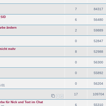
7
84317
 SID
6
56480
Farbe ändern
2
59889
0
52847
 nicht mehr
8
52988
0
56300
0
55892
0
56204
6:01
17
109704
1
2
rbe für Nick und Text im Chat
6
55310