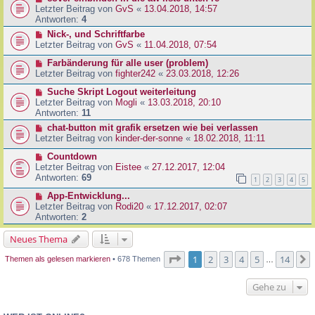
Letzter Beitrag von
GvS
«
13.04.2018, 14:57
Antworten:
4
Nick-, und Schriftfarbe
Letzter Beitrag von
GvS
«
11.04.2018, 07:54
Farbänderung für alle user (problem)
Letzter Beitrag von
fighter242
«
23.03.2018, 12:26
Suche Skript Logout weiterleitung
Letzter Beitrag von
Mogli
«
13.03.2018, 20:10
Antworten:
11
chat-button mit grafik ersetzen wie bei verlassen
Letzter Beitrag von
kinder-der-sonne
«
18.02.2018, 11:11
Countdown
Letzter Beitrag von
Eistee
«
27.12.2017, 12:04
Antworten:
69
1
2
3
4
5
App-Entwicklung...
Letzter Beitrag von
Rodi20
«
17.12.2017, 02:07
Antworten:
2
Neues Thema
Seite
1
von
14
1
2
3
4
5
14
Themen als gelesen markieren
• 678 Themen
…
Gehe zu