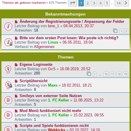
Seite
1
von
14
1
2
3
4
5
14
Themen als gelesen markieren
• 678 Themen
…
Bekanntmachungen
Änderung der Registrierungsseite / Anpassung der Felder
Letzter Beitrag von
bine_1
«
04.04.2013, 20:37
Antworten:
18
1
2
Bitte vor dem ersten Post lesen: Wie poste ich richtig?
Letzter Beitrag von
Linus
«
06.05.2011, 18:04
Verfasst in
Allgemeines
Themen
Eigene Loginseite
Letzter Beitrag von
GvS
«
16.08.2019, 20:52
Antworten:
280
1
16
17
18
19
…
Scriptübersicht
Letzter Beitrag von
Maxs
«
18.02.2011, 18:21
Antworten:
8
Smileys von externer Seite Nutzen
Letzter Beitrag von
1. FC Keller
«
11.08.2025, 13:22
Antworten:
5
Mod Menü funktioniert nicht mehr
Letzter Beitrag von
1. FC Keller
«
15.02.2023, 09:55
Antworten:
1
Scripts und Spiele funktionieren nicht
Letzter Beitrag von
Webkicks
«
03.10.2022, 14:16