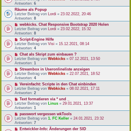
Antworten:
6
Räume als Popup
Letzter Beitrag von
Lordi
«
23.02.2022, 20:46
Antworten:
8
webkicks. Chat Responsive Bootstrap 2020 Holen
Letzter Beitrag von
Lordi
«
23.02.2022, 15:32
Antworten:
8
Script-Engine Hilfe
Letzter Beitrag von
Visi
«
15.12.2021, 08:14
Antworten:
4
Chat als Skript zum einbauen ?
Letzter Beitrag von
Webkicks
«
07.12.2021, 13:50
Antworten:
1
Streambox in Useronlineliste anzeigen
Letzter Beitrag von
Webkicks
«
22.07.2021, 18:52
Antworten:
4
Vereinfacht: Scripte in den Chat einbinden
Letzter Beitrag von
Webkicks
«
08.02.2021, 17:11
Antworten:
2
Text formatieren via * und _
Letzter Beitrag von
Linus
«
29.01.2021, 13:37
Antworten:
1
passwort vergessen wkTools
Letzter Beitrag von
1. FC Keller
«
24.01.2021, 23:32
Antworten:
7
Entwickler-Info: Änderungen der SID