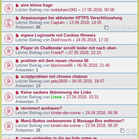
eine kleine frage
Letzter Beitrag von
teddybaer1991
«
17.06.2018, 00:58
Anpassungen bei aktivierter HTTPS Verschlüsselung
Letzter Beitrag von
Captain
«
13.06.2018, 14:05
Antworten:
66
1
2
3
4
5
eigene Loginseite mit Cookies Hinweis
Letzter Beitrag von
DonFroschi
«
24.05.2018, 17:33
Player im Chatfenster scrollt leider mit nach oben
Letzter Beitrag von
FrankP
«
07.05.2018, 22:10
problem mit dem neuen chrome 66
Letzter Beitrag von
blackrose86
«
06.05.2018, 21:40
Antworten:
1
scriptproblem mit chrome chatsun
Letzter Beitrag von
pete2609
«
04.05.2018, 18:07
Antworten:
13
Keine saubere Abtrennung der Links
Letzter Beitrag von
Linus
«
27.04.2018, 10:31
Antworten:
7
reconnect ausbauen?
Letzter Beitrag von
kinder-der-sonne
«
24.04.2018, 09:36
Menü-Button umbenennen & Message-Box entfernen?
Letzter Beitrag von
kinder-der-sonne
«
23.04.2018, 08:28
Antworten:
16
1
2
cover einbinden in die aw liste unten re