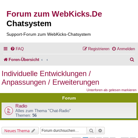
Forum zum WebKicks.De
Chatsystem
Support-Forum zum WebKicks-Chatsystem
FAQ
Registrieren
Anmelden
S
Foren-Übersicht
u
Individuelle Entwicklungen /
c
Anpassungen / Erweiterungen
h
Unterforen als gelesen markieren
e
Forum
Radio
Alles zum Thema "Chat-Radio"
Themen:
56
Suche
Erweiterte Suche
Neues Thema