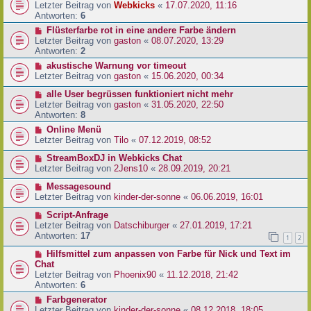
Letzter Beitrag von
Webkicks
«
17.07.2020, 11:16
Antworten:
6
Flüsterfarbe rot in eine andere Farbe ändern
Letzter Beitrag von
gaston
«
08.07.2020, 13:29
Antworten:
2
akustische Warnung vor timeout
Letzter Beitrag von
gaston
«
15.06.2020, 00:34
alle User begrüssen funktioniert nicht mehr
Letzter Beitrag von
gaston
«
31.05.2020, 22:50
Antworten:
8
Online Menü
Letzter Beitrag von
Tilo
«
07.12.2019, 08:52
StreamBoxDJ in Webkicks Chat
Letzter Beitrag von
2Jens10
«
28.09.2019, 20:21
Messagesound
Letzter Beitrag von
kinder-der-sonne
«
06.06.2019, 16:01
Script-Anfrage
Letzter Beitrag von
Datschiburger
«
27.01.2019, 17:21
Antworten:
17
1
2
Hilfsmittel zum anpassen von Farbe für Nick und Text im
Chat
Letzter Beitrag von
Phoenix90
«
11.12.2018, 21:42
Antworten:
6
Farbgenerator
Letzter Beitrag von
kinder-der-sonne
«
08.12.2018, 18:05