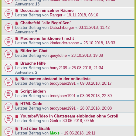
Antworten:
13
Decoration einzelner Räume
Letzter Beitrag von
Ranger
«
19.11.2018, 08:16
Chatbefehl "alle Begrüßen"
Letzter Beitrag von
Datschiburger
«
03.11.2018, 11:42
Antworten:
5
Modimenü funktioniert nicht
Letzter Beitrag von
kinder-der-sonne
«
25.10.2018, 18:33
Bilder im Chat
Letzter Beitrag von
queylotrie
«
23.10.2018, 19:08
Brauche Hilfe
Letzter Beitrag von
harry2109
«
25.08.2018, 21:34
Antworten:
2
Nicknamen abstand in der onlineliste
Letzter Beitrag von
teddybaer1991
«
09.08.2018, 20:17
Script ändern
Letzter Beitrag von
teddybaer1991
«
03.08.2018, 22:39
HTML Code
Letzter Beitrag von
teddybaer1991
«
28.07.2018, 20:08
Youtube/Video in Chatstream einbinden ohne Scroll
Letzter Beitrag von
Gerli
«
30.06.2018, 09:55
Text über Grafik
Letzter Beitrag von
Maxs
«
19.06.2018, 19:11