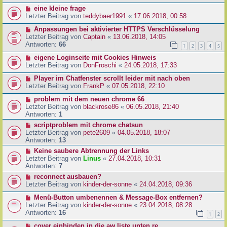
eine kleine frage
Letzter Beitrag von
teddybaer1991
«
17.06.2018, 00:58
Anpassungen bei aktivierter HTTPS Verschlüsselung
Letzter Beitrag von
Captain
«
13.06.2018, 14:05
Antworten:
66
1
2
3
4
5
eigene Loginseite mit Cookies Hinweis
Letzter Beitrag von
DonFroschi
«
24.05.2018, 17:33
Player im Chatfenster scrollt leider mit nach oben
Letzter Beitrag von
FrankP
«
07.05.2018, 22:10
problem mit dem neuen chrome 66
Letzter Beitrag von
blackrose86
«
06.05.2018, 21:40
Antworten:
1
scriptproblem mit chrome chatsun
Letzter Beitrag von
pete2609
«
04.05.2018, 18:07
Antworten:
13
Keine saubere Abtrennung der Links
Letzter Beitrag von
Linus
«
27.04.2018, 10:31
Antworten:
7
reconnect ausbauen?
Letzter Beitrag von
kinder-der-sonne
«
24.04.2018, 09:36
Menü-Button umbenennen & Message-Box entfernen?
Letzter Beitrag von
kinder-der-sonne
«
23.04.2018, 08:28
Antworten:
16
1
2
cover einbinden in die aw liste unten re