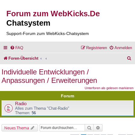
Forum zum WebKicks.De
Chatsystem
Support-Forum zum WebKicks-Chatsystem
FAQ
Registrieren
Anmelden
S
Foren-Übersicht
u
Individuelle Entwicklungen /
c
Anpassungen / Erweiterungen
h
Unterforen als gelesen markieren
e
Forum
Radio
Alles zum Thema "Chat-Radio"
Themen:
56
Suche
Erweiterte Suche
Neues Thema