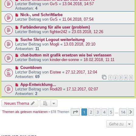
Letzter Beitrag von
GvS
«
13.04.2018, 14:57
Antworten:
4
Nick-, und Schriftfarbe
Letzter Beitrag von
GvS
«
11.04.2018, 07:54
Farbänderung für alle user (problem)
Letzter Beitrag von
fighter242
«
23.03.2018, 12:26
Suche Skript Logout weiterleitung
Letzter Beitrag von
Mogli
«
13.03.2018, 20:10
Antworten:
11
chat-button mit grafik ersetzen wie bei verlassen
Letzter Beitrag von
kinder-der-sonne
«
18.02.2018, 11:11
Countdown
Letzter Beitrag von
Eistee
«
27.12.2017, 12:04
Antworten:
69
1
2
3
4
5
App-Entwicklung...
Letzter Beitrag von
Rodi20
«
17.12.2017, 02:07
Antworten:
2
Neues Thema
Seite
1
von
14
1
2
3
4
5
14
Themen als gelesen markieren
• 678 Themen
…
Gehe zu