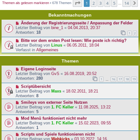
Seite
1
von
14
1
2
3
4
5
14
Themen als gelesen markieren
• 678 Themen
…
Bekanntmachungen
Änderung der Registrierungsseite / Anpassung der Felder
Letzter Beitrag von
bine_1
«
04.04.2013, 20:37
Antworten:
18
1
2
Bitte vor dem ersten Post lesen: Wie poste ich richtig?
Letzter Beitrag von
Linus
«
06.05.2011, 18:04
Verfasst in
Allgemeines
Themen
Eigene Loginseite
Letzter Beitrag von
GvS
«
16.08.2019, 20:52
Antworten:
280
1
16
17
18
19
…
Scriptübersicht
Letzter Beitrag von
Maxs
«
18.02.2011, 18:21
Antworten:
8
Smileys von externer Seite Nutzen
Letzter Beitrag von
1. FC Keller
«
11.08.2025, 13:22
Antworten:
5
Mod Menü funktioniert nicht mehr
Letzter Beitrag von
1. FC Keller
«
15.02.2023, 09:55
Antworten:
1
Scripts und Spiele funktionieren nicht
Letzter Beitrag von
Webkicks
«
03.10.2022, 14:16