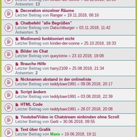
Antworten:
13
Decoration einzelner Räume
Letzter Beitrag von
Ranger
«
19.11.2018, 08:16
Chatbefehl "alle Begrüßen"
Letzter Beitrag von
Datschiburger
«
03.11.2018, 11:42
Antworten:
5
Modimenü funktioniert nicht
Letzter Beitrag von
kinder-der-sonne
«
25.10.2018, 18:33
Bilder im Chat
Letzter Beitrag von
queylotrie
«
23.10.2018, 19:08
Brauche Hilfe
Letzter Beitrag von
harry2109
«
25.08.2018, 21:34
Antworten:
2
Nicknamen abstand in der onlineliste
Letzter Beitrag von
teddybaer1991
«
09.08.2018, 20:17
Script ändern
Letzter Beitrag von
teddybaer1991
«
03.08.2018, 22:39
HTML Code
Letzter Beitrag von
teddybaer1991
«
28.07.2018, 20:08
Youtube/Video in Chatstream einbinden ohne Scroll
Letzter Beitrag von
Gerli
«
30.06.2018, 09:55
Text über Grafik
Letzter Beitrag von
Maxs
«
19.06.2018, 19:11