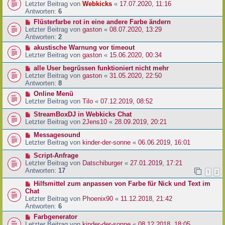
Letzter Beitrag von
Webkicks
«
17.07.2020, 11:16
Antworten:
6
Flüsterfarbe rot in eine andere Farbe ändern
Letzter Beitrag von
gaston
«
08.07.2020, 13:29
Antworten:
2
akustische Warnung vor timeout
Letzter Beitrag von
gaston
«
15.06.2020, 00:34
alle User begrüssen funktioniert nicht mehr
Letzter Beitrag von
gaston
«
31.05.2020, 22:50
Antworten:
8
Online Menü
Letzter Beitrag von
Tilo
«
07.12.2019, 08:52
StreamBoxDJ in Webkicks Chat
Letzter Beitrag von
2Jens10
«
28.09.2019, 20:21
Messagesound
Letzter Beitrag von
kinder-der-sonne
«
06.06.2019, 16:01
Script-Anfrage
Letzter Beitrag von
Datschiburger
«
27.01.2019, 17:21
Antworten:
17
1
2
Hilfsmittel zum anpassen von Farbe für Nick und Text im
Chat
Letzter Beitrag von
Phoenix90
«
11.12.2018, 21:42
Antworten:
6
Farbgenerator
Letzter Beitrag von
kinder-der-sonne
«
08.12.2018, 18:05