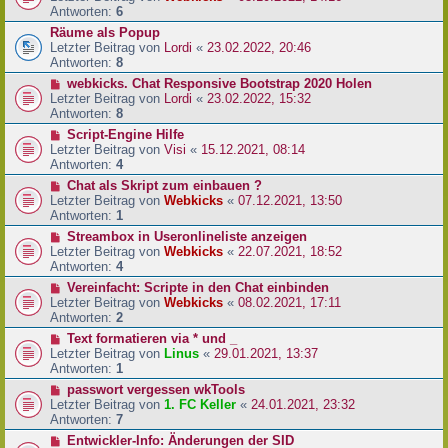
Antworten:
6
Räume als Popup
Letzter Beitrag von
Lordi
«
23.02.2022, 20:46
Antworten:
8
webkicks. Chat Responsive Bootstrap 2020 Holen
Letzter Beitrag von
Lordi
«
23.02.2022, 15:32
Antworten:
8
Script-Engine Hilfe
Letzter Beitrag von
Visi
«
15.12.2021, 08:14
Antworten:
4
Chat als Skript zum einbauen ?
Letzter Beitrag von
Webkicks
«
07.12.2021, 13:50
Antworten:
1
Streambox in Useronlineliste anzeigen
Letzter Beitrag von
Webkicks
«
22.07.2021, 18:52
Antworten:
4
Vereinfacht: Scripte in den Chat einbinden
Letzter Beitrag von
Webkicks
«
08.02.2021, 17:11
Antworten:
2
Text formatieren via * und _
Letzter Beitrag von
Linus
«
29.01.2021, 13:37
Antworten:
1
passwort vergessen wkTools
Letzter Beitrag von
1. FC Keller
«
24.01.2021, 23:32
Antworten:
7
Entwickler-Info: Änderungen der SID