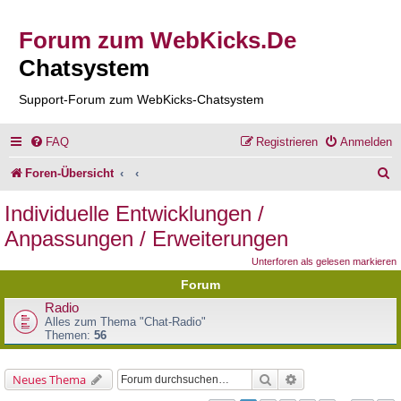
Forum zum WebKicks.De
Chatsystem
Support-Forum zum WebKicks-Chatsystem
FAQ
Registrieren
Anmelden
S
Foren-Übersicht
u
Individuelle Entwicklungen /
c
Anpassungen / Erweiterungen
h
Unterforen als gelesen markieren
e
Forum
Radio
Alles zum Thema "Chat-Radio"
Themen:
56
Suche
Erweiterte Suche
Neues Thema