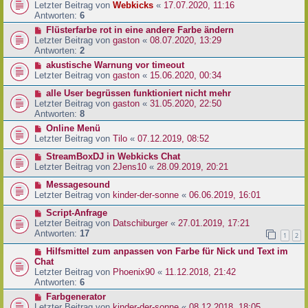
Letzter Beitrag von
Webkicks
«
17.07.2020, 11:16
Antworten:
6
Flüsterfarbe rot in eine andere Farbe ändern
Letzter Beitrag von
gaston
«
08.07.2020, 13:29
Antworten:
2
akustische Warnung vor timeout
Letzter Beitrag von
gaston
«
15.06.2020, 00:34
alle User begrüssen funktioniert nicht mehr
Letzter Beitrag von
gaston
«
31.05.2020, 22:50
Antworten:
8
Online Menü
Letzter Beitrag von
Tilo
«
07.12.2019, 08:52
StreamBoxDJ in Webkicks Chat
Letzter Beitrag von
2Jens10
«
28.09.2019, 20:21
Messagesound
Letzter Beitrag von
kinder-der-sonne
«
06.06.2019, 16:01
Script-Anfrage
Letzter Beitrag von
Datschiburger
«
27.01.2019, 17:21
Antworten:
17
1
2
Hilfsmittel zum anpassen von Farbe für Nick und Text im
Chat
Letzter Beitrag von
Phoenix90
«
11.12.2018, 21:42
Antworten:
6
Farbgenerator
Letzter Beitrag von
kinder-der-sonne
«
08.12.2018, 18:05