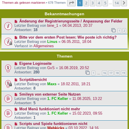
Seite
1
von
14
1
2
3
4
5
14
Themen als gelesen markieren
• 678 Themen
…
Bekanntmachungen
Änderung der Registrierungsseite / Anpassung der Felder
Letzter Beitrag von
bine_1
«
04.04.2013, 20:37
Antworten:
18
1
2
Bitte vor dem ersten Post lesen: Wie poste ich richtig?
Letzter Beitrag von
Linus
«
06.05.2011, 18:04
Verfasst in
Allgemeines
Themen
Eigene Loginseite
Letzter Beitrag von
GvS
«
16.08.2019, 20:52
Antworten:
280
1
16
17
18
19
…
Scriptübersicht
Letzter Beitrag von
Maxs
«
18.02.2011, 18:21
Antworten:
8
Smileys von externer Seite Nutzen
Letzter Beitrag von
1. FC Keller
«
11.08.2025, 13:22
Antworten:
5
Mod Menü funktioniert nicht mehr
Letzter Beitrag von
1. FC Keller
«
15.02.2023, 09:55
Antworten:
1
Scripts und Spiele funktionieren nicht
Letzter Beitrag von
Webkicks
«
03.10.2022, 14:16