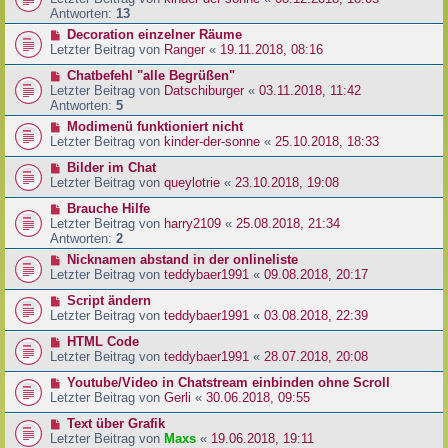
Antworten:
13
Decoration einzelner Räume
Letzter Beitrag von
Ranger
«
19.11.2018, 08:16
Chatbefehl "alle Begrüßen"
Letzter Beitrag von
Datschiburger
«
03.11.2018, 11:42
Antworten:
5
Modimenü funktioniert nicht
Letzter Beitrag von
kinder-der-sonne
«
25.10.2018, 18:33
Bilder im Chat
Letzter Beitrag von
queylotrie
«
23.10.2018, 19:08
Brauche Hilfe
Letzter Beitrag von
harry2109
«
25.08.2018, 21:34
Antworten:
2
Nicknamen abstand in der onlineliste
Letzter Beitrag von
teddybaer1991
«
09.08.2018, 20:17
Script ändern
Letzter Beitrag von
teddybaer1991
«
03.08.2018, 22:39
HTML Code
Letzter Beitrag von
teddybaer1991
«
28.07.2018, 20:08
Youtube/Video in Chatstream einbinden ohne Scroll
Letzter Beitrag von
Gerli
«
30.06.2018, 09:55
Text über Grafik
Letzter Beitrag von
Maxs
«
19.06.2018, 19:11