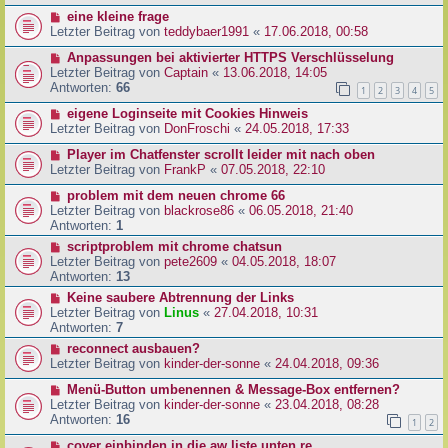
eine kleine frage
Letzter Beitrag von
teddybaer1991
«
17.06.2018, 00:58
Anpassungen bei aktivierter HTTPS Verschlüsselung
Letzter Beitrag von
Captain
«
13.06.2018, 14:05
Antworten:
66
1
2
3
4
5
eigene Loginseite mit Cookies Hinweis
Letzter Beitrag von
DonFroschi
«
24.05.2018, 17:33
Player im Chatfenster scrollt leider mit nach oben
Letzter Beitrag von
FrankP
«
07.05.2018, 22:10
problem mit dem neuen chrome 66
Letzter Beitrag von
blackrose86
«
06.05.2018, 21:40
Antworten:
1
scriptproblem mit chrome chatsun
Letzter Beitrag von
pete2609
«
04.05.2018, 18:07
Antworten:
13
Keine saubere Abtrennung der Links
Letzter Beitrag von
Linus
«
27.04.2018, 10:31
Antworten:
7
reconnect ausbauen?
Letzter Beitrag von
kinder-der-sonne
«
24.04.2018, 09:36
Menü-Button umbenennen & Message-Box entfernen?
Letzter Beitrag von
kinder-der-sonne
«
23.04.2018, 08:28
Antworten:
16
1
2
cover einbinden in die aw liste unten re