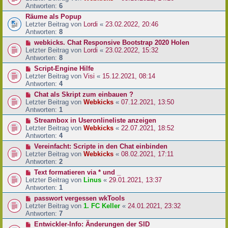
Antworten:
6
Räume als Popup
Letzter Beitrag von
Lordi
«
23.02.2022, 20:46
Antworten:
8
webkicks. Chat Responsive Bootstrap 2020 Holen
Letzter Beitrag von
Lordi
«
23.02.2022, 15:32
Antworten:
8
Script-Engine Hilfe
Letzter Beitrag von
Visi
«
15.12.2021, 08:14
Antworten:
4
Chat als Skript zum einbauen ?
Letzter Beitrag von
Webkicks
«
07.12.2021, 13:50
Antworten:
1
Streambox in Useronlineliste anzeigen
Letzter Beitrag von
Webkicks
«
22.07.2021, 18:52
Antworten:
4
Vereinfacht: Scripte in den Chat einbinden
Letzter Beitrag von
Webkicks
«
08.02.2021, 17:11
Antworten:
2
Text formatieren via * und _
Letzter Beitrag von
Linus
«
29.01.2021, 13:37
Antworten:
1
passwort vergessen wkTools
Letzter Beitrag von
1. FC Keller
«
24.01.2021, 23:32
Antworten:
7
Entwickler-Info: Änderungen der SID