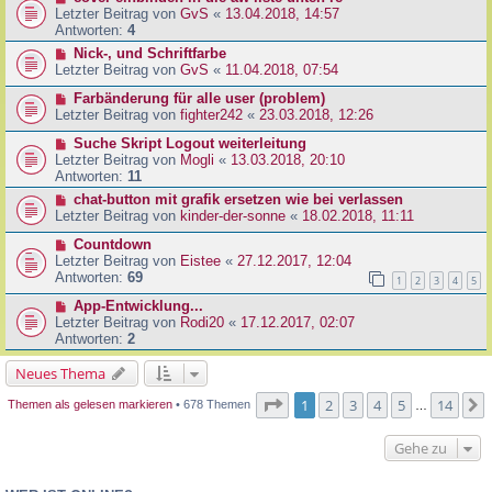
Letzter Beitrag von
GvS
«
13.04.2018, 14:57
Antworten:
4
Nick-, und Schriftfarbe
Letzter Beitrag von
GvS
«
11.04.2018, 07:54
Farbänderung für alle user (problem)
Letzter Beitrag von
fighter242
«
23.03.2018, 12:26
Suche Skript Logout weiterleitung
Letzter Beitrag von
Mogli
«
13.03.2018, 20:10
Antworten:
11
chat-button mit grafik ersetzen wie bei verlassen
Letzter Beitrag von
kinder-der-sonne
«
18.02.2018, 11:11
Countdown
Letzter Beitrag von
Eistee
«
27.12.2017, 12:04
Antworten:
69
1
2
3
4
5
App-Entwicklung...
Letzter Beitrag von
Rodi20
«
17.12.2017, 02:07
Antworten:
2
Neues Thema
Seite
1
von
14
1
2
3
4
5
14
Themen als gelesen markieren
• 678 Themen
…
Gehe zu