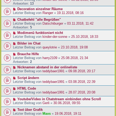
Antworten:
13
Decoration einzelner Räume
Letzter Beitrag von
Ranger
«
19.11.2018, 08:16
Chatbefehl "alle Begrüßen"
Letzter Beitrag von
Datschiburger
«
03.11.2018, 11:42
Antworten:
5
Modimenü funktioniert nicht
Letzter Beitrag von
kinder-der-sonne
«
25.10.2018, 18:33
Bilder im Chat
Letzter Beitrag von
queylotrie
«
23.10.2018, 19:08
Brauche Hilfe
Letzter Beitrag von
harry2109
«
25.08.2018, 21:34
Antworten:
2
Nicknamen abstand in der onlineliste
Letzter Beitrag von
teddybaer1991
«
09.08.2018, 20:17
Script ändern
Letzter Beitrag von
teddybaer1991
«
03.08.2018, 22:39
HTML Code
Letzter Beitrag von
teddybaer1991
«
28.07.2018, 20:08
Youtube/Video in Chatstream einbinden ohne Scroll
Letzter Beitrag von
Gerli
«
30.06.2018, 09:55
Text über Grafik
Letzter Beitrag von
Maxs
«
19.06.2018, 19:11