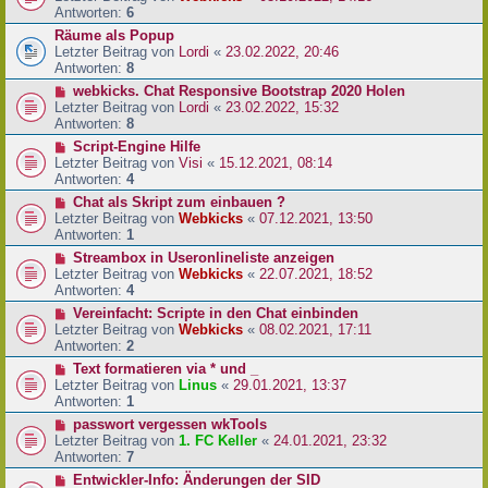
Antworten:
6
Räume als Popup
Letzter Beitrag von
Lordi
«
23.02.2022, 20:46
Antworten:
8
webkicks. Chat Responsive Bootstrap 2020 Holen
Letzter Beitrag von
Lordi
«
23.02.2022, 15:32
Antworten:
8
Script-Engine Hilfe
Letzter Beitrag von
Visi
«
15.12.2021, 08:14
Antworten:
4
Chat als Skript zum einbauen ?
Letzter Beitrag von
Webkicks
«
07.12.2021, 13:50
Antworten:
1
Streambox in Useronlineliste anzeigen
Letzter Beitrag von
Webkicks
«
22.07.2021, 18:52
Antworten:
4
Vereinfacht: Scripte in den Chat einbinden
Letzter Beitrag von
Webkicks
«
08.02.2021, 17:11
Antworten:
2
Text formatieren via * und _
Letzter Beitrag von
Linus
«
29.01.2021, 13:37
Antworten:
1
passwort vergessen wkTools
Letzter Beitrag von
1. FC Keller
«
24.01.2021, 23:32
Antworten:
7
Entwickler-Info: Änderungen der SID