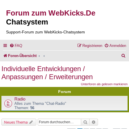
Forum zum WebKicks.De
Chatsystem
Support-Forum zum WebKicks-Chatsystem
FAQ
Registrieren
Anmelden
S
Foren-Übersicht
u
Individuelle Entwicklungen /
c
Anpassungen / Erweiterungen
h
Unterforen als gelesen markieren
e
Forum
Radio
Alles zum Thema "Chat-Radio"
Themen:
56
Suche
Erweiterte Suche
Neues Thema