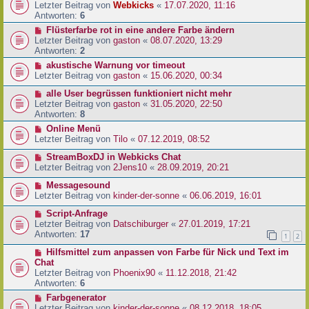
Letzter Beitrag von
Webkicks
«
17.07.2020, 11:16
Antworten:
6
Flüsterfarbe rot in eine andere Farbe ändern
Letzter Beitrag von
gaston
«
08.07.2020, 13:29
Antworten:
2
akustische Warnung vor timeout
Letzter Beitrag von
gaston
«
15.06.2020, 00:34
alle User begrüssen funktioniert nicht mehr
Letzter Beitrag von
gaston
«
31.05.2020, 22:50
Antworten:
8
Online Menü
Letzter Beitrag von
Tilo
«
07.12.2019, 08:52
StreamBoxDJ in Webkicks Chat
Letzter Beitrag von
2Jens10
«
28.09.2019, 20:21
Messagesound
Letzter Beitrag von
kinder-der-sonne
«
06.06.2019, 16:01
Script-Anfrage
Letzter Beitrag von
Datschiburger
«
27.01.2019, 17:21
Antworten:
17
1
2
Hilfsmittel zum anpassen von Farbe für Nick und Text im
Chat
Letzter Beitrag von
Phoenix90
«
11.12.2018, 21:42
Antworten:
6
Farbgenerator
Letzter Beitrag von
kinder-der-sonne
«
08.12.2018, 18:05