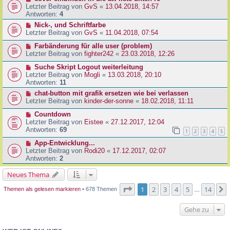
Letzter Beitrag von
GvS
«
13.04.2018, 14:57
Antworten:
4
Nick-, und Schriftfarbe
Letzter Beitrag von
GvS
«
11.04.2018, 07:54
Farbänderung für alle user (problem)
Letzter Beitrag von
fighter242
«
23.03.2018, 12:26
Suche Skript Logout weiterleitung
Letzter Beitrag von
Mogli
«
13.03.2018, 20:10
Antworten:
11
chat-button mit grafik ersetzen wie bei verlassen
Letzter Beitrag von
kinder-der-sonne
«
18.02.2018, 11:11
Countdown
Letzter Beitrag von
Eistee
«
27.12.2017, 12:04
Antworten:
69
1
2
3
4
5
App-Entwicklung...
Letzter Beitrag von
Rodi20
«
17.12.2017, 02:07
Antworten:
2
Neues Thema
Seite
1
von
14
1
2
3
4
5
14
Themen als gelesen markieren
• 678 Themen
…
Gehe zu