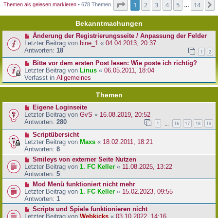
Seite
1
von
14
1
2
3
4
5
14
Themen als gelesen markieren
• 678 Themen
…
Bekanntmachungen
Änderung der Registrierungsseite / Anpassung der Felder
Letzter Beitrag von
bine_1
«
04.04.2013, 20:37
Antworten:
18
1
2
Bitte vor dem ersten Post lesen: Wie poste ich richtig?
Letzter Beitrag von
Linus
«
06.05.2011, 18:04
Verfasst in
Allgemeines
Themen
Eigene Loginseite
Letzter Beitrag von
GvS
«
16.08.2019, 20:52
Antworten:
280
1
16
17
18
19
…
Scriptübersicht
Letzter Beitrag von
Maxs
«
18.02.2011, 18:21
Antworten:
8
Smileys von externer Seite Nutzen
Letzter Beitrag von
1. FC Keller
«
11.08.2025, 13:22
Antworten:
5
Mod Menü funktioniert nicht mehr
Letzter Beitrag von
1. FC Keller
«
15.02.2023, 09:55
Antworten:
1
Scripts und Spiele funktionieren nicht
Letzter Beitrag von
Webkicks
«
03.10.2022, 14:16