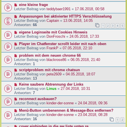
eine kleine frage
Letzter Beitrag von
teddybaer1991
«
17.06.2018, 00:58
Anpassungen bei aktivierter HTTPS Verschlüsselung
Letzter Beitrag von
Captain
«
13.06.2018, 14:05
Antworten:
66
1
2
3
4
5
eigene Loginseite mit Cookies Hinweis
Letzter Beitrag von
DonFroschi
«
24.05.2018, 17:33
Player im Chatfenster scrollt leider mit nach oben
Letzter Beitrag von
FrankP
«
07.05.2018, 22:10
problem mit dem neuen chrome 66
Letzter Beitrag von
blackrose86
«
06.05.2018, 21:40
Antworten:
1
scriptproblem mit chrome chatsun
Letzter Beitrag von
pete2609
«
04.05.2018, 18:07
Antworten:
13
Keine saubere Abtrennung der Links
Letzter Beitrag von
Linus
«
27.04.2018, 10:31
Antworten:
7
reconnect ausbauen?
Letzter Beitrag von
kinder-der-sonne
«
24.04.2018, 09:36
Menü-Button umbenennen & Message-Box entfernen?
Letzter Beitrag von
kinder-der-sonne
«
23.04.2018, 08:28
Antworten:
16
1
2
cover einbinden in die aw liste unten re