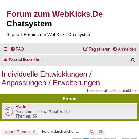
Forum zum WebKicks.De
Chatsystem
Support-Forum zum WebKicks-Chatsystem
FAQ
Registrieren
Anmelden
S
Foren-Übersicht
u
Individuelle Entwicklungen /
c
Anpassungen / Erweiterungen
h
Unterforen als gelesen markieren
e
Forum
Radio
Alles zum Thema "Chat-Radio"
Themen:
56
Suche
Erweiterte Suche
Neues Thema