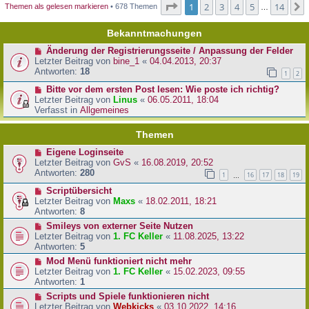
Seite
1
von
14
1
2
3
4
5
14
Themen als gelesen markieren
• 678 Themen
…
Bekanntmachungen
Änderung der Registrierungsseite / Anpassung der Felder
Letzter Beitrag von
bine_1
«
04.04.2013, 20:37
Antworten:
18
1
2
Bitte vor dem ersten Post lesen: Wie poste ich richtig?
Letzter Beitrag von
Linus
«
06.05.2011, 18:04
Verfasst in
Allgemeines
Themen
Eigene Loginseite
Letzter Beitrag von
GvS
«
16.08.2019, 20:52
Antworten:
280
1
16
17
18
19
…
Scriptübersicht
Letzter Beitrag von
Maxs
«
18.02.2011, 18:21
Antworten:
8
Smileys von externer Seite Nutzen
Letzter Beitrag von
1. FC Keller
«
11.08.2025, 13:22
Antworten:
5
Mod Menü funktioniert nicht mehr
Letzter Beitrag von
1. FC Keller
«
15.02.2023, 09:55
Antworten:
1
Scripts und Spiele funktionieren nicht
Letzter Beitrag von
Webkicks
«
03.10.2022, 14:16