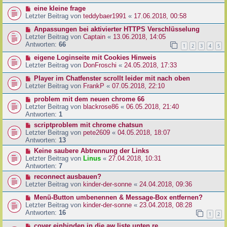
eine kleine frage
Letzter Beitrag von
teddybaer1991
«
17.06.2018, 00:58
Anpassungen bei aktivierter HTTPS Verschlüsselung
Letzter Beitrag von
Captain
«
13.06.2018, 14:05
Antworten:
66
1
2
3
4
5
eigene Loginseite mit Cookies Hinweis
Letzter Beitrag von
DonFroschi
«
24.05.2018, 17:33
Player im Chatfenster scrollt leider mit nach oben
Letzter Beitrag von
FrankP
«
07.05.2018, 22:10
problem mit dem neuen chrome 66
Letzter Beitrag von
blackrose86
«
06.05.2018, 21:40
Antworten:
1
scriptproblem mit chrome chatsun
Letzter Beitrag von
pete2609
«
04.05.2018, 18:07
Antworten:
13
Keine saubere Abtrennung der Links
Letzter Beitrag von
Linus
«
27.04.2018, 10:31
Antworten:
7
reconnect ausbauen?
Letzter Beitrag von
kinder-der-sonne
«
24.04.2018, 09:36
Menü-Button umbenennen & Message-Box entfernen?
Letzter Beitrag von
kinder-der-sonne
«
23.04.2018, 08:28
Antworten:
16
1
2
cover einbinden in die aw liste unten re