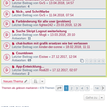
Letzter Beitrag von
GvS
«
13.04.2018, 14:57
Antworten:
4
Nick-, und Schriftfarbe
Letzter Beitrag von
GvS
«
11.04.2018, 07:54
Farbänderung für alle user (problem)
Letzter Beitrag von
fighter242
«
23.03.2018, 12:26
Suche Skript Logout weiterleitung
Letzter Beitrag von
Mogli
«
13.03.2018, 20:10
Antworten:
11
chat-button mit grafik ersetzen wie bei verlassen
Letzter Beitrag von
kinder-der-sonne
«
18.02.2018, 11:11
Countdown
Letzter Beitrag von
Eistee
«
27.12.2017, 12:04
Antworten:
69
1
2
3
4
5
App-Entwicklung...
Letzter Beitrag von
Rodi20
«
17.12.2017, 02:07
Antworten:
2
Neues Thema
Seite
1
von
14
1
2
3
4
5
14
Themen als gelesen markieren
• 678 Themen
…
Gehe zu