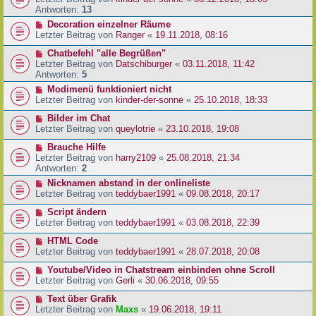
Antworten:
13
Decoration einzelner Räume
Letzter Beitrag von
Ranger
«
19.11.2018, 08:16
Chatbefehl "alle Begrüßen"
Letzter Beitrag von
Datschiburger
«
03.11.2018, 11:42
Antworten:
5
Modimenü funktioniert nicht
Letzter Beitrag von
kinder-der-sonne
«
25.10.2018, 18:33
Bilder im Chat
Letzter Beitrag von
queylotrie
«
23.10.2018, 19:08
Brauche Hilfe
Letzter Beitrag von
harry2109
«
25.08.2018, 21:34
Antworten:
2
Nicknamen abstand in der onlineliste
Letzter Beitrag von
teddybaer1991
«
09.08.2018, 20:17
Script ändern
Letzter Beitrag von
teddybaer1991
«
03.08.2018, 22:39
HTML Code
Letzter Beitrag von
teddybaer1991
«
28.07.2018, 20:08
Youtube/Video in Chatstream einbinden ohne Scroll
Letzter Beitrag von
Gerli
«
30.06.2018, 09:55
Text über Grafik
Letzter Beitrag von
Maxs
«
19.06.2018, 19:11