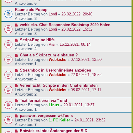
Antworten:
6
Räume als Popup
Letzter Beitrag von
Lordi
«
23.02.2022, 20:46
Antworten:
8
webkicks. Chat Responsive Bootstrap 2020 Holen
Letzter Beitrag von
Lordi
«
23.02.2022, 15:32
Antworten:
8
Script-Engine Hilfe
Letzter Beitrag von
Visi
«
15.12.2021, 08:14
Antworten:
4
Chat als Skript zum einbauen ?
Letzter Beitrag von
Webkicks
«
07.12.2021, 13:50
Antworten:
1
Streambox in Useronlineliste anzeigen
Letzter Beitrag von
Webkicks
«
22.07.2021, 18:52
Antworten:
4
Vereinfacht: Scripte in den Chat einbinden
Letzter Beitrag von
Webkicks
«
08.02.2021, 17:11
Antworten:
2
Text formatieren via * und _
Letzter Beitrag von
Linus
«
29.01.2021, 13:37
Antworten:
1
passwort vergessen wkTools
Letzter Beitrag von
1. FC Keller
«
24.01.2021, 23:32
Antworten:
7
Entwickler-Info: Änderungen der SID