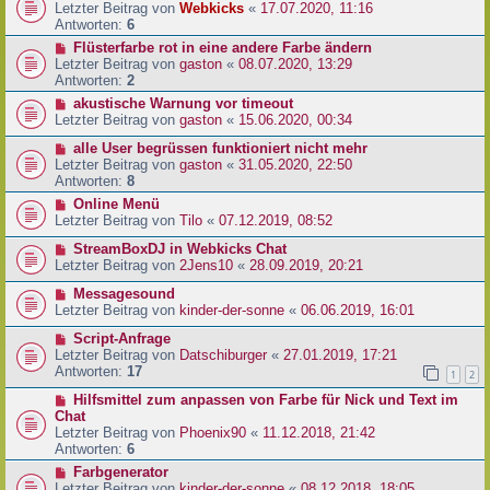
Letzter Beitrag von
Webkicks
«
17.07.2020, 11:16
Antworten:
6
Flüsterfarbe rot in eine andere Farbe ändern
Letzter Beitrag von
gaston
«
08.07.2020, 13:29
Antworten:
2
akustische Warnung vor timeout
Letzter Beitrag von
gaston
«
15.06.2020, 00:34
alle User begrüssen funktioniert nicht mehr
Letzter Beitrag von
gaston
«
31.05.2020, 22:50
Antworten:
8
Online Menü
Letzter Beitrag von
Tilo
«
07.12.2019, 08:52
StreamBoxDJ in Webkicks Chat
Letzter Beitrag von
2Jens10
«
28.09.2019, 20:21
Messagesound
Letzter Beitrag von
kinder-der-sonne
«
06.06.2019, 16:01
Script-Anfrage
Letzter Beitrag von
Datschiburger
«
27.01.2019, 17:21
Antworten:
17
1
2
Hilfsmittel zum anpassen von Farbe für Nick und Text im
Chat
Letzter Beitrag von
Phoenix90
«
11.12.2018, 21:42
Antworten:
6
Farbgenerator
Letzter Beitrag von
kinder-der-sonne
«
08.12.2018, 18:05